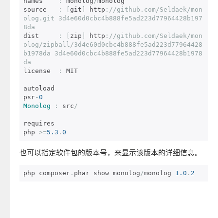
names    
:
 monolog
/
monolog

source   
:
[
git
]
 http
:
//github.com/Seldaek/mon
olog.git 3d4e60d0cbc4b888fe5ad223d77964428b197
8da
dist     
:
[
zip
]
 http
:
//github.com/Seldaek/mon
olog/zipball/3d4e60d0cbc4b888fe5ad223d77964428
b1978da 3d4e60d0cbc4b888fe5ad223d77964428b1978
da
license  
:
 MIT

autoload

psr
-
0
Monolog
:
 src
/
requires

php 
>=
5.3
.
0
也可以指定软件包的版本号，来显示该版本的详细信息。
php composer
.
phar show monolog
/
monolog 
1.0
.
2