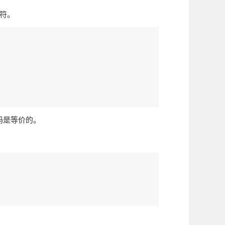
符。
码是等价的。