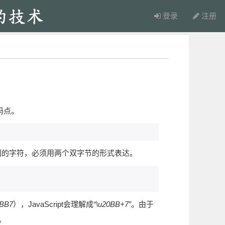
登录
注册
码点。
围的字符，必须用两个双字节的形式表达。
0BB7
），JavaScript会理解成
“\u20BB+7”
。由于
。