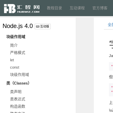
教程目录
互动课程
官方博客
Node.js 4.0
全
互动版
块级作用域
简介
严格模式
J
let
"
const
块级作用域
但
类（Classes）
"
类声明
"
类表达式
上
构造函数
\u