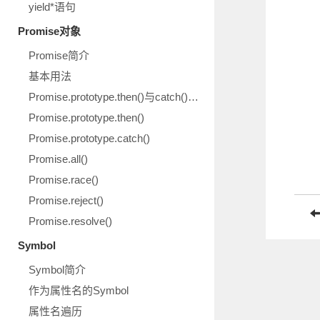
yield*语句
Promise对象
Promise简介
基本用法
Promise.prototype.then()与catch()示意图
Promise.prototype.then()
Promise.prototype.catch()
Promise.all()
Promise.race()
Promise.reject()
Promise.resolve()
Symbol
Symbol简介
作为属性名的Symbol
属性名遍历