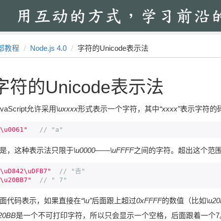
部教程
Node.js 4.0
字符的Unicode表示法
字符的Unicode表示法
avaScript允许采用
\uxxxx
形式表示一个字符，其中
“xxxx”
表示字符的
\u0061"
// "a"
是，这种表示法只限于
\u0000——\uFFFF
之间的字符。超出这个范
\uD842\uDFB7"
// "𠮷"
\u20BB7"
// " 7"
面代码表示，如果直接在
“\u”
后面跟上超过
0xFFFF
的数值（比如
\u2
20BB
是一个不可打印字符，所以只会显示一个空格，后面跟着一个7