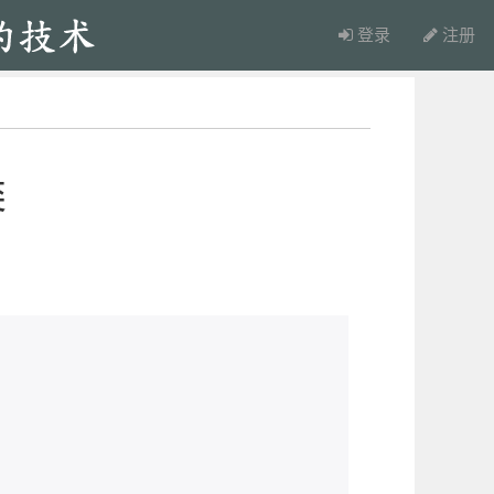
登录
注册
类