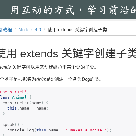
部教程
Node.js 4.0
使用 extends 关键字创建子类
使用 extends 关键字创建子
tends
关键字可以用来创建继承于某个类的子类。
个例子是根据名为
Animal
类创建一个名为
Dog
的类。
use strict'
;
lass
Animal
{
  constructor
(
name
)
{
this
.
name 
=
 name
;
}
  speak
()
{
    console
.
log
(
this
.
name 
+
' makes a noise.'
);
}