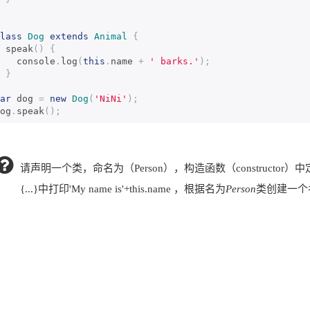
lass
Dog
extends
Animal
{
  speak
()
{
    console
.
log
(
this
.
name 
+
' barks.'
);
}
ar
 dog 
=
new
Dog
(
'NiNi'
);
og
.
speak
();
请声明一个类，命名为（Person），构造函数（constructor）中
{...}中打印'My name is'+this.name ，根据名为
Person
类创建一个