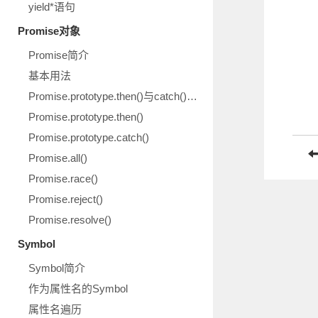
yield*语句
Promise对象
Promise简介
基本用法
Promise.prototype.then()与catch()示意图
Promise.prototype.then()
Promise.prototype.catch()
Promise.all()
Promise.race()
Promise.reject()
Promise.resolve()
Symbol
Symbol简介
作为属性名的Symbol
属性名遍历