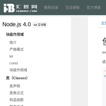
教程目录
互动课程
官方博客
Node.js 4.0
全
互动版
块级作用域
简介
严格模式
ex
let
这
const
块级作用域
'
c
类（Classes）
类声明
类表达式
构造函数