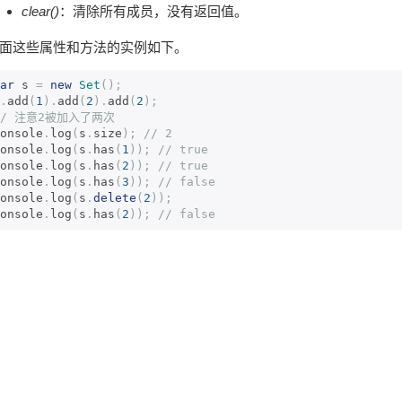
clear()
：清除所有成员，没有返回值。
面这些属性和方法的实例如下。
ar
 s 
=
new
Set
();
.
add
(
1
).
add
(
2
).
add
(
2
);
// 注意2被加入了两次
onsole
.
log
(
s
.
size
);
// 2
onsole
.
log
(
s
.
has
(
1
));
// true
onsole
.
log
(
s
.
has
(
2
));
// true
onsole
.
log
(
s
.
has
(
3
));
// false
onsole
.
log
(
s
.
delete
(
2
));
onsole
.
log
(
s
.
has
(
2
));
// false