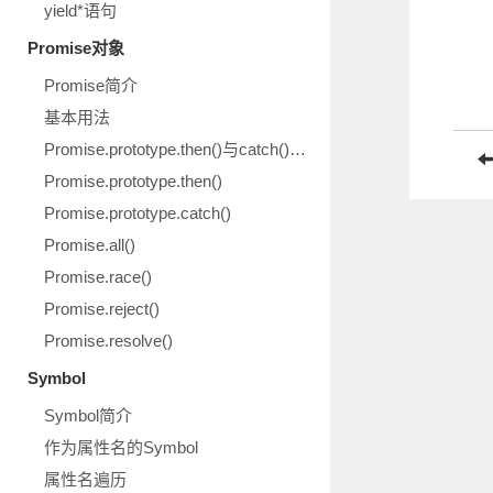
yield*语句
Promise对象
Promise简介
基本用法
Promise.prototype.then()与catch()示意图
Promise.prototype.then()
Promise.prototype.catch()
Promise.all()
Promise.race()
Promise.reject()
Promise.resolve()
Symbol
Symbol简介
作为属性名的Symbol
属性名遍历