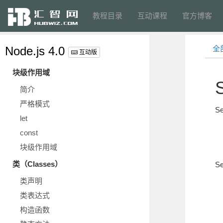
教程目录
互动课程
官方博客
Node.js 4.0
全
互动版
块级作用域
简介
严格模式
S
let
const
块级作用域
类（Classes）
S
类声明
类表达式
构造函数