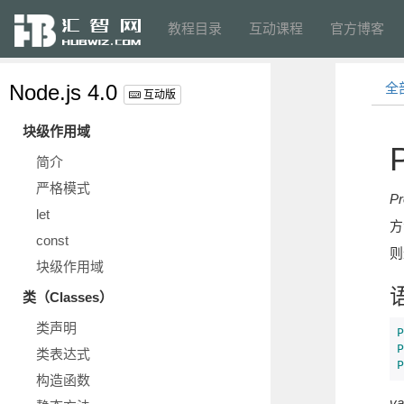
教程目录
互动课程
官方博客
Node.js 4.0
全
互动版
块级作用域
简介
严格模式
Pr
let
方
const
则
块级作用域
类（Classes）
类声明
P
P
类表达式
P
构造函数
va