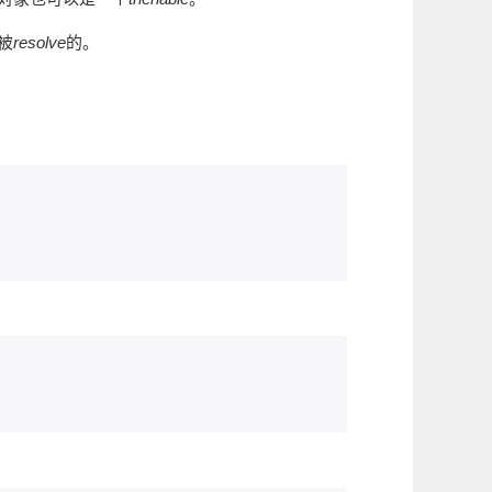
是被
resolve
的。