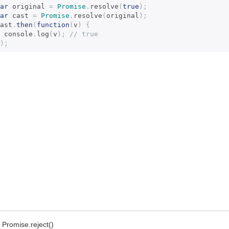
ar
 original 
=
Promise
.
resolve
(
true
);
ar
 cast 
=
Promise
.
resolve
(
original
);
ast
.
then
(
function
(
v
)
{
  console
.
log
(
v
);
// true
);
Promise.reject()