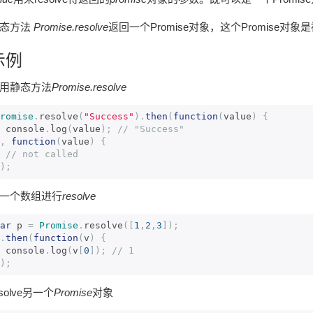
态方法
Promise.resolve
返回一个Promise对象，这个Promise对象
示例
用静态方法
Promise.resolve
romise
.
resolve
(
"Success"
).
then
(
function
(
value
)
{
  console
.
log
(
value
);
// "Success"
,
function
(
value
)
{
// not called
);
一个数组进行
resolve
ar
 p 
=
Promise
.
resolve
([
1
,
2
,
3
]);
.
then
(
function
(
v
)
{
  console
.
log
(
v
[
0
]);
// 1
);
esolve另一个
Promise
对象