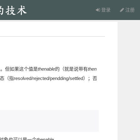
登录
注册
对象。但如果这个值是
thenable
的（就是说带有
then
lved/rejected/pendding/settled）；否
e对象也可以是一个
thenable
。