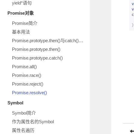
yield*语句
v
v
Promise对象
c
Promise简介
}
基本用法
Promise.prototype.then()与catch()示意图
Promise.prototype.then()
Promise.prototype.catch()
Promise.all()
Promise.race()
Promise.reject()
Promise.resolve()
Symbol
Symbol简介
作为属性名的Symbol
属性名遍历