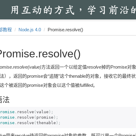
部教程
Node.js 4.0
Promise.resolve()
Promise.resolve()
omise.resolve(value)
方法返回一个以给定值
resolve
掉的Promise
法），返回的promise会“追随”这个thenable的对象，接收它的最终状态（指reso
这个被返回的promise对象会以这个值被
fulfilled
。
语法
romise
.
resolve
(
value
);
romise
.
resolve
(
promise
);
romise
.
resolve
(
thenable
);
lue
用来resolve待返回的
promise
对象的参数。既可以是一个Promis