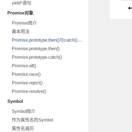
yield*语句
Promise对象
Promise简介
基本用法
Promise.prototype.then()与catch()示意图
Promise.prototype.then()
Promise.prototype.catch()
Promise.all()
Promise.race()
Promise.reject()
Promise.resolve()
Symbol
Symbol简介
作为属性名的Symbol
属性名遍历