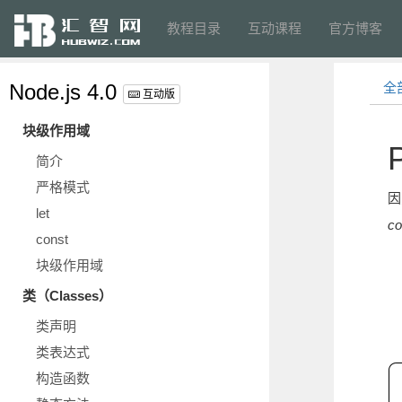
教程目录
互动课程
官方博客
Node.js 4.0
全
互动版
块级作用域
简介
严格模式
因
let
co
const
块级作用域
类（Classes）
类声明
类表达式
构造函数