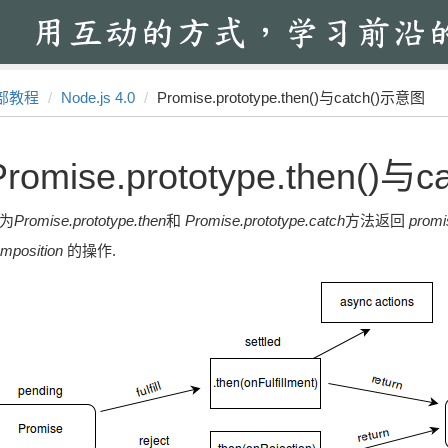
部教程
Node.js 4.0
Promise.prototype.then()与catch()示意图
Promise.prototype.then()
为
Promise.prototype.then
和
Promise.prototype.catch
方法返回
promi
mposition
的操作.