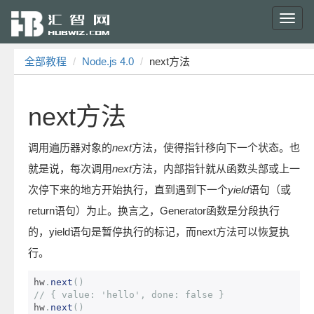
Toggl
navig
全部教程
Node.js 4.0
next方法
next方法
调用遍历器对象的
next
方法，使得指针移向下一个状态。也
就是说，每次调用
next
方法，内部指针就从函数头部或上一
次停下来的地方开始执行，直到遇到下一个
yield
语句（或
return语句）为止。换言之，Generator函数是分段执行
的，yield语句是暂停执行的标记，而next方法可以恢复执
行。
hw
.
next
()
// { value: 'hello', done: false }
hw
.
next
()