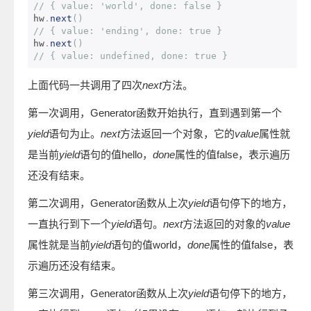
// { value: 'world', done: false }
hw
.
next
()
// { value: 'ending', done: true }
hw
.
next
()
// { value: undefined, done: true }
上面代码一共调用了四次
next
方法。
第一次调用，Generator函数开始执行，直到遇到第一个
yield
语句为止。
next
方法返回一个对象，它的
value
属性就
是当前
yield
语句的值hello，
done
属性的值false，表示遍历
还没有结束。
第二次调用，Generator函数从上次
yield
语句停下的地方，
一直执行到下一个
yield
语句。
next
方法返回的对象的
value
属性就是当前
yield
语句的值world，
done
属性的值false，表
示遍历还没有结束。
第三次调用，Generator函数从上次
yield
语句停下的地方，