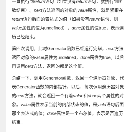
一直执行到
return
语句（如果没有
return
语句，就执行到函
数结束）。
next
方法返回的对象的
value
属性，就是紧跟在
return
语句后面的表达式的值（如果没有
return
语句，则
value
属性的值为undefined），
done
属性的值true，表示遍
历已经结束。
第四次调用，此时Generator函数已经运行完毕，
next
方法
返回对象的
value
属性为undefined，
done
属性为true。以后
再调用
next
方法，返回的都是这个值。
总结一下，调用Generator函数，返回一个遍历器对象，代
表Generator函数的内部指针。以后，每次调用遍历器对象
的
next
方法，就会返回一个有着
value
和
done
两个属性的对
象。
value
属性表示当前的内部状态的值，是
yield
语句后面
那个表达式的值；
done
属性是一个布尔值，表示是否遍历
结束。