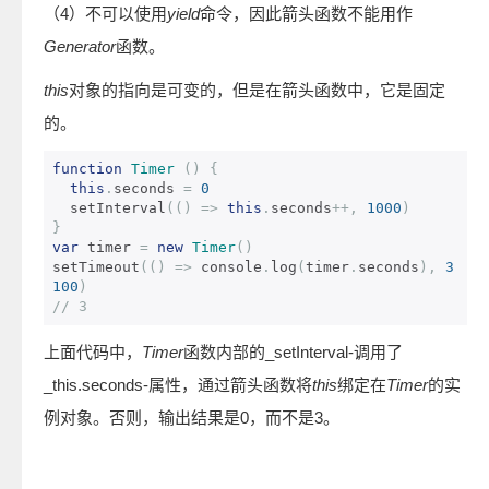
（4）不可以使用
yield
命令，因此箭头函数不能用作
Generator
函数。
this
对象的指向是可变的，但是在箭头函数中，它是固定
的。
function
Timer
()
{
this
.
seconds 
=
0
  setInterval
(()
=>
this
.
seconds
++,
1000
)
}
var
 timer 
=
new
Timer
()
setTimeout
(()
=>
 console
.
log
(
timer
.
seconds
),
3
100
)
// 3
上面代码中，
Timer
函数内部的_setInterval-调用了
_this.seconds-属性，通过箭头函数将
this
绑定在
Timer
的实
例对象。否则，输出结果是0，而不是3。