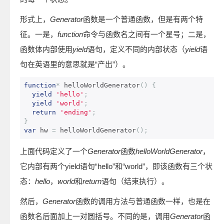
形式上，
Generator
函数是一个普通函数，但是有两个特
征。一是，
function
命令与函数名之间有一个星号；二是，
函数体内部使用
yield
语句，定义不同的内部状态（
yield
语
句在英语里的意思就是“产出”）。
function
*
 helloWorldGenerator
()
{
yield
'hello'
;
yield
'world'
;
return
'ending'
;
}
var
 hw 
=
 helloWorldGenerator
();
上面代码定义了一个
Generator
函数
helloWorldGenerator
，
它内部有两个yield语句“hello”和“world”，即该函数有三个状
态：
hello
，
world
和
return
语句（结束执行）。
然后，
Generator
函数的调用方法与普通函数一样，也是在
函数名后面加上一对圆括号。不同的是，调用
Generator
函