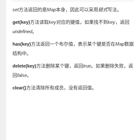
set
方法返回的是
Map
本身，因此可以采用
链式
写法。
get(key)
方法读取
key
对应的键值，如果找不到
key
，返回
undefined
。
has(key)
方法返回一个布尔值，表示某个键是否在
Map
数据
结构中。
delete(key)
方法删除某个键，返回
true
。如果删除失败，返
回
false
。
clear()
方法清除所有成员，没有返回值。