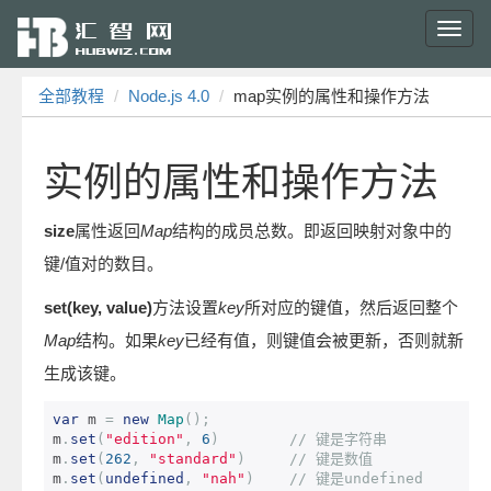
Toggl
navig
全部教程
Node.js 4.0
map实例的属性和操作方法
实例的属性和操作方法
size
属性返回
Map
结构的成员总数。即返回映射对象中的
键/值对的数目。
set(key, value)
方法设置
key
所对应的键值，然后返回整个
Map
结构。如果
key
已经有值，则键值会被更新，否则就新
生成该键。
var
 m 
=
new
Map
();
m
.
set
(
"edition"
,
6
)
// 键是字符串
m
.
set
(
262
,
"standard"
)
// 键是数值
m
.
set
(
undefined
,
"nah"
)
// 键是undefined