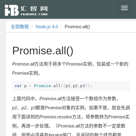
Toggl
navig
全部教程
Node.js 4.0
Promise.all()
Promise.all()
Promise.all
方法用于将多个Promise实例，包装成一个新的
Promise实例。
var
 p 
=
Promise
.
all
([
p1
,
p2
,
p3
]);
上面代码中，
Promise.all
方法接受一个数组作为参数，
p1
、
p2
、
p3
都是Promise对象的实例，如果不是，就会先调
用下面讲到的
Promise.resolve
方法，将参数转为Promise实
例，再进一步处理。（Promise.all方法的参数不一定是数
组，但是必须具有iterator接口，且返回的每个成员都是