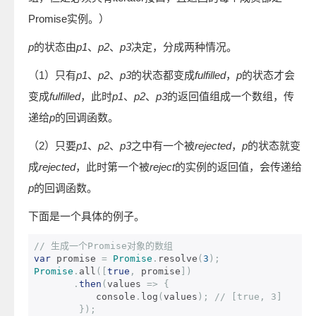
Promise实例。）
p
的状态由
p1
、
p2
、
p3
决定，分成两种情况。
（1）只有
p1
、
p2
、
p3
的状态都变成
fulfilled
，
p
的状态才会
变成
fulfilled
，此时
p1
、
p2
、
p3
的返回值组成一个数组，传
递给
p
的回调函数。
（2）只要
p1
、
p2
、
p3
之中有一个被
rejected
，
p
的状态就变
成
rejected
，此时第一个被
reject
的实例的返回值，会传递给
p
的回调函数。
下面是一个具体的例子。
// 生成一个Promise对象的数组
var
 promise 
=
Promise
.
resolve
(
3
);
Promise
.
all
([
true
,
 promise
])
.
then
(
values 
=>
{
           console
.
log
(
values
);
// [true, 3]
});