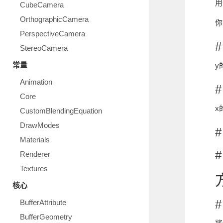
用
CubeCamera
OrthographicCamera
你
PerspectiveCamera
#
StereoCamera
常量
y
Animation
#
Core
x
CustomBlendingEquation
DrawModes
#
Materials
#
Renderer
Textures
核心
#
BufferAttribute
BufferGeometry