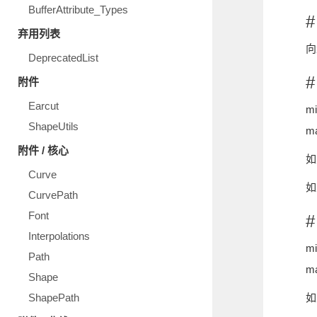
BufferAttribute_Types
#
弃用列表
向
DeprecatedList
#
附件
Earcut
m
ShapeUtils
m
附件 / 核心
如
Curve
如
CurvePath
Font
#
Interpolations
m
Path
m
Shape
ShapePath
如