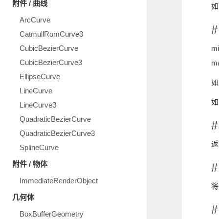
附件 / 曲线
如
ArcCurve
#
CatmullRomCurve3
CubicBezierCurve
m
CubicBezierCurve3
m
EllipseCurve
如
LineCurve
如
LineCurve3
QuadraticBezierCurve
#
QuadraticBezierCurve3
返
SplineCurve
附件 / 物体
#
ImmediateRenderObject
将
几何体
#
BoxBufferGeometry