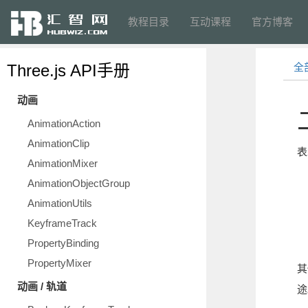
教程目录
互动课程
官方博客
Three.js API手册
全
动画
AnimationAction
AnimationClip
表
AnimationMixer
AnimationObjectGroup
AnimationUtils
KeyframeTrack
PropertyBinding
PropertyMixer
其
动画 / 轨道
途