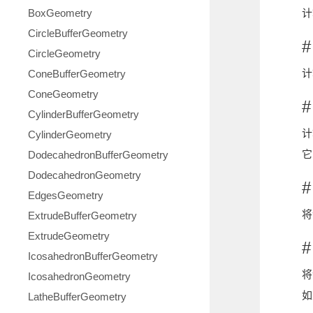
BoxGeometry
计
CircleBufferGeometry
#
CircleGeometry
计
ConeBufferGeometry
ConeGeometry
#
CylinderBufferGeometry
计
CylinderGeometry
它
DodecahedronBufferGeometry
DodecahedronGeometry
#
EdgesGeometry
将
ExtrudeBufferGeometry
ExtrudeGeometry
#
IcosahedronBufferGeometry
将
IcosahedronGeometry
如
LatheBufferGeometry