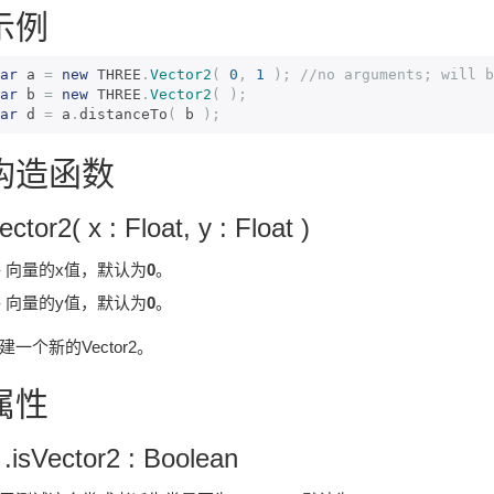
示例
ar
 a 
=
new
 THREE
.
Vector2
(
0
,
1
);
//no arguments; will b
ar
 b 
=
new
 THREE
.
Vector2
(
);
ar
 d 
=
 a
.
distanceTo
(
 b 
);
构造函数
ector2( x : Float, y : Float )
 - 向量的x值，默认为
0
。
 - 向量的y值，默认为
0
。
建一个新的Vector2。
属性
 .isVector2 : Boolean