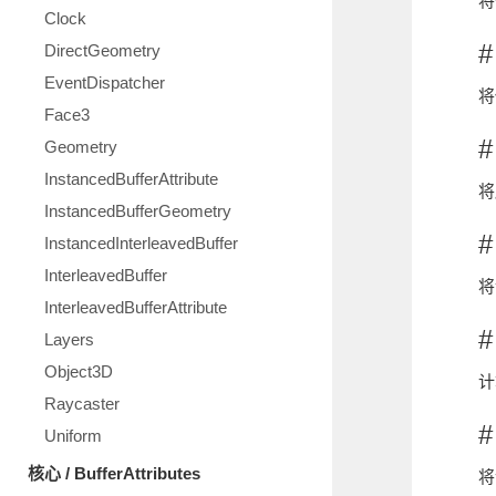
将
Clock
#
DirectGeometry
EventDispatcher
将
Face3
#
Geometry
InstancedBufferAttribute
将
InstancedBufferGeometry
#
InstancedInterleavedBuffer
InterleavedBuffer
将
InterleavedBufferAttribute
#
Layers
Object3D
计
Raycaster
#
Uniform
核心 / BufferAttributes
将