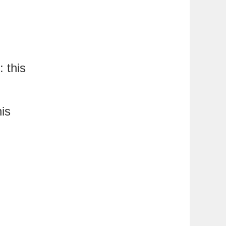
: this
his