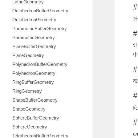
LatheGeometry
#
OctahedronBufferGeometry
计
OctahedronGeometry
ParametricBufferGeometry
#
ParametricGeometry
计
PlaneBufferGeometry
中
PlaneGeometry
PolyhedronBufferGeometry
#
PolyhedronGeometry
检
RingBufferGeometry
RingGeometry
#
ShapeBufferGeometry
向
ShapeGeometry
SphereBufferGeometry
#
SphereGeometry
a
TetrahedronBufferGeometry