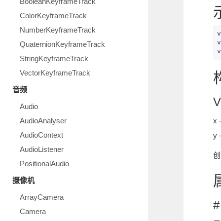
BooleanKeyframeTrack
ColorKeyframeTrack
NumberKeyframeTrack
v
v
QuaternionKeyframeTrack
v
StringKeyframeTrack
VectorKeyframeTrack
音频
V
Audio
AudioAnalyser
x
AudioContext
y
AudioListener
创
PositionalAudio
摄像机
ArrayCamera
#
Camera