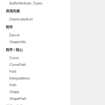
BufferAttribute_Types
弃用列表
DeprecatedList
附件
Earcut
ShapeUtils
附件 / 核心
Curve
CurvePath
Font
Interpolations
Path
Shape
ShapePath