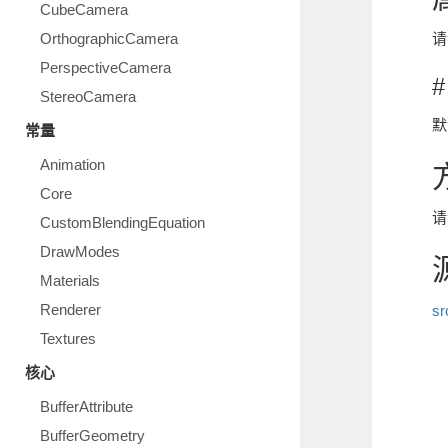
CubeCamera
OrthographicCamera
请
PerspectiveCamera
#
StereoCamera
默
常量
Animation
Core
请
CustomBlendingEquation
DrawModes
Materials
Renderer
sr
Textures
核心
BufferAttribute
BufferGeometry