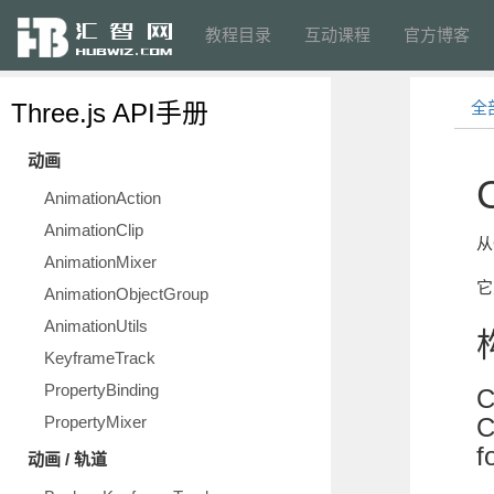
教程目录
互动课程
官方博客
Three.js API手册
全
动画
AnimationAction
AnimationClip
从
AnimationMixer
它
AnimationObjectGroup
AnimationUtils
KeyframeTrack
PropertyBinding
C
PropertyMixer
C
f
动画 / 轨道