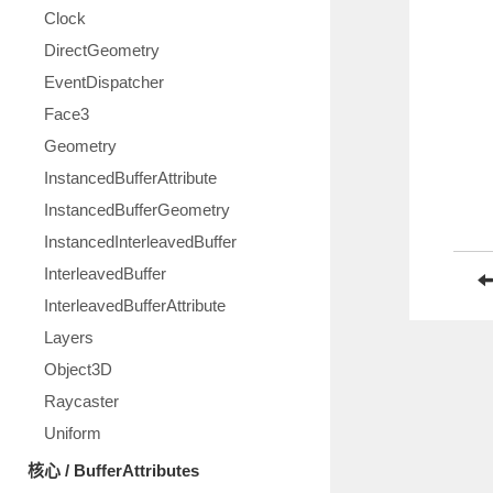
Clock
DirectGeometry
EventDispatcher
Face3
Geometry
InstancedBufferAttribute
InstancedBufferGeometry
InstancedInterleavedBuffer
InterleavedBuffer
InterleavedBufferAttribute
Layers
Object3D
Raycaster
Uniform
核心 / BufferAttributes