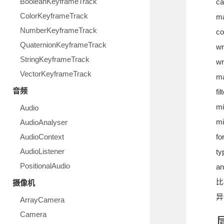
BooleanKeyframeTrack
c
ColorKeyframeTrack
m
NumberKeyframeTrack
c
QuaternionKeyframeTrack
w
StringKeyframeTrack
w
VectorKeyframeTrack
m
音频
f
m
Audio
m
AudioAnalyser
AudioContext
f
AudioListener
t
PositionalAudio
a
比
摄像机
异
ArrayCamera
Camera