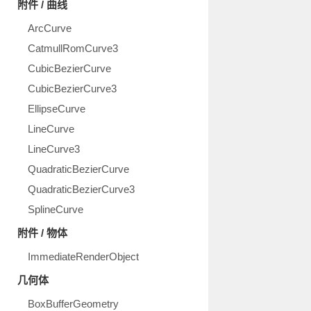
附件 / 曲线
ArcCurve
CatmullRomCurve3
CubicBezierCurve
CubicBezierCurve3
EllipseCurve
LineCurve
LineCurve3
QuadraticBezierCurve
QuadraticBezierCurve3
SplineCurve
附件 / 物体
ImmediateRenderObject
几何体
BoxBufferGeometry