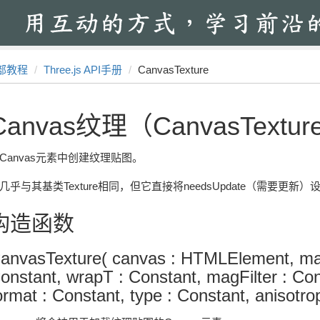
部教程
Three.js API手册
CanvasTexture
Canvas纹理（CanvasTextur
Canvas元素中创建纹理贴图。
几乎与其基类Texture相同，但它直接将needsUpdate（需要更新）
构造函数
anvasTexture( canvas : HTMLElement, map
onstant, wrapT : Constant, magFilter : Cons
ormat : Constant, type : Constant, anisotr