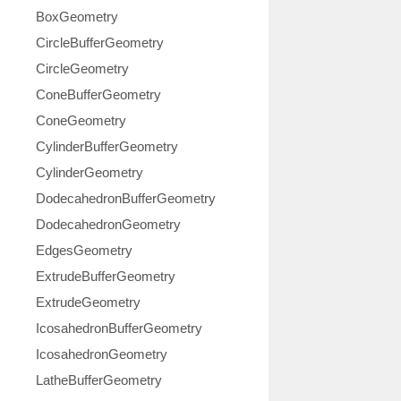
BoxGeometry
CircleBufferGeometry
CircleGeometry
ConeBufferGeometry
ConeGeometry
CylinderBufferGeometry
CylinderGeometry
DodecahedronBufferGeometry
DodecahedronGeometry
EdgesGeometry
ExtrudeBufferGeometry
ExtrudeGeometry
IcosahedronBufferGeometry
IcosahedronGeometry
LatheBufferGeometry