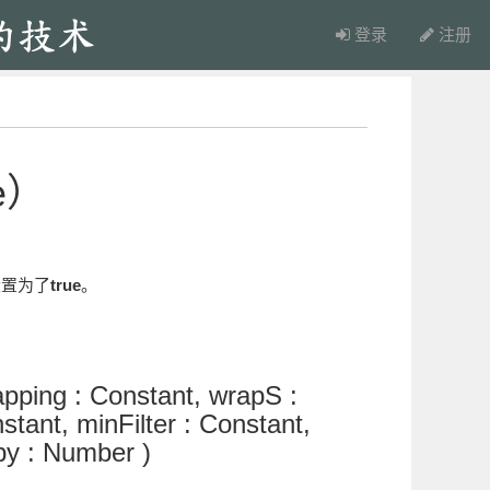
登录
注册
e）
设置为了
true
。
ping : Constant, wrapS :
tant, minFilter : Constant,
opy : Number )