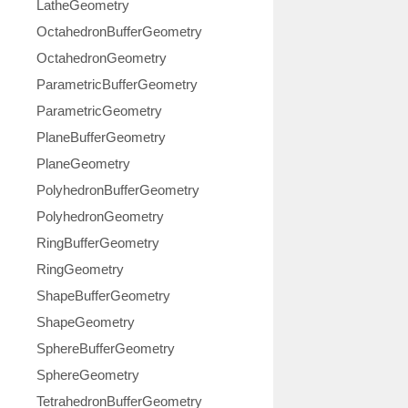
LatheGeometry
OctahedronBufferGeometry
OctahedronGeometry
ParametricBufferGeometry
ParametricGeometry
PlaneBufferGeometry
PlaneGeometry
PolyhedronBufferGeometry
PolyhedronGeometry
RingBufferGeometry
RingGeometry
ShapeBufferGeometry
ShapeGeometry
SphereBufferGeometry
SphereGeometry
TetrahedronBufferGeometry