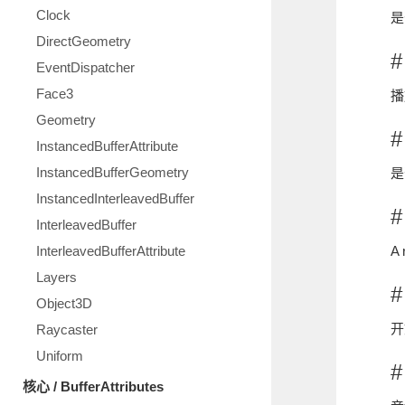
Clock
是
DirectGeometry
#
EventDispatcher
Face3
播
Geometry
#
InstancedBufferAttribute
InstancedBufferGeometry
是
InstancedInterleavedBuffer
#
InterleavedBuffer
InterleavedBufferAttribute
A 
Layers
#
Object3D
开
Raycaster
Uniform
#
核心 / BufferAttributes