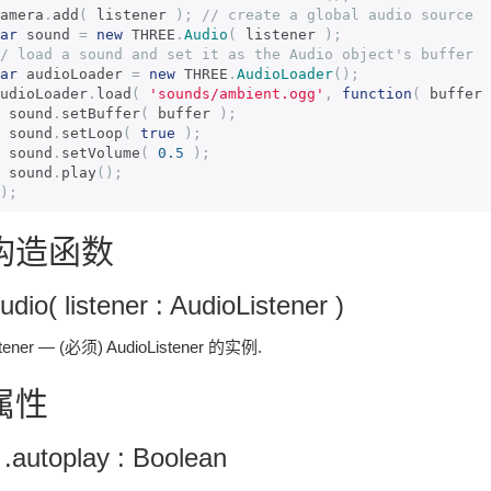
amera
.
add
(
 listener 
);
// create a global audio source 
ar
 sound 
=
new
 THREE
.
Audio
(
 listener 
);
/ load a sound and set it as the Audio object's buffer 
ar
 audioLoader 
=
new
 THREE
.
AudioLoader
();
udioLoader
.
load
(
'sounds/ambient.ogg'
,
function
(
 buffer 
  sound
.
setBuffer
(
 buffer 
);
  sound
.
setLoop
(
true
);
  sound
.
setVolume
(
0.5
);
  sound
.
play
();
);
构造函数
udio( listener : AudioListener )
stener — (必须) AudioListener 的实例.
属性
 .autoplay : Boolean