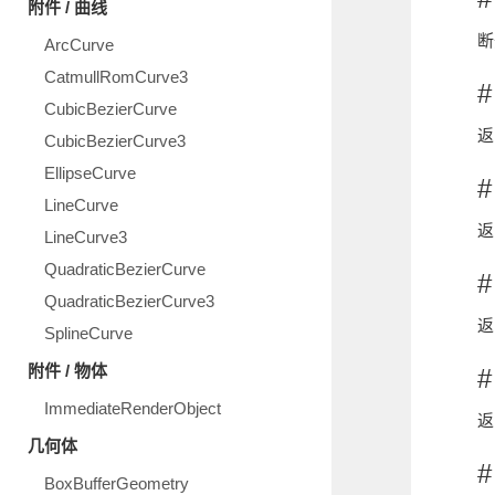
附件 / 曲线
断
ArcCurve
CatmullRomCurve3
#
CubicBezierCurve
返
CubicBezierCurve3
EllipseCurve
#
LineCurve
返回
LineCurve3
QuadraticBezierCurve
#
QuadraticBezierCurve3
返
SplineCurve
附件 / 物体
#
ImmediateRenderObject
返
几何体
#
BoxBufferGeometry