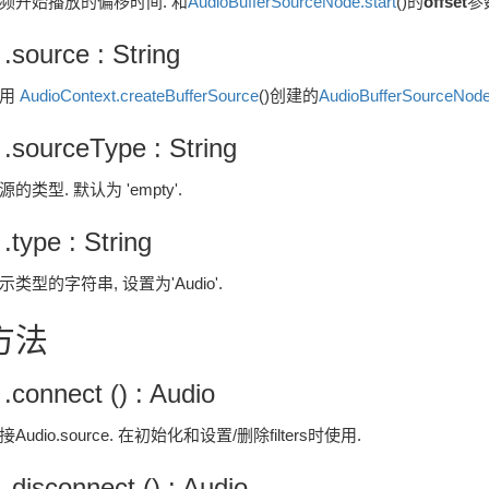
频开始播放的偏移时间. 和
AudioBufferSourceNode.start
()的
offset
参
 .source : String
使用
AudioContext.createBufferSource
()创建的
AudioBufferSourceNod
 .sourceType : String
源的类型. 默认为 'empty'.
 .type : String
示类型的字符串, 设置为'Audio'.
方法
 .connect () : Audio
接Audio.source. 在初始化和设置/删除filters时使用.
 .disconnect () : Audio