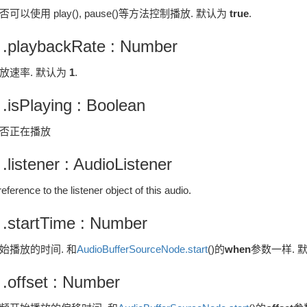
否可以使用 play(), pause()等方法控制播放. 默认为
true
.
 .playbackRate : Number
放速率. 默认为
1
.
 .isPlaying : Boolean
否正在播放
 .listener : AudioListener
reference to the listener object of this audio.
 .startTime : Number
始播放的时间. 和
AudioBufferSourceNode.start
()的
when
参数一样. 
 .offset : Number