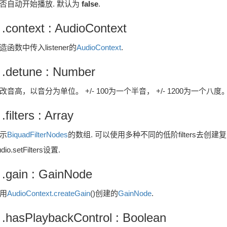
否自动开始播放. 默认为
false
.
 .context : AudioContext
造函数中传入listener的
AudioContext
.
 .detune : Number
改音高，以音分为单位。 +/- 100为一个半音， +/- 1200为一个八
 .filters : Array
示
BiquadFilterNodes
的数组. 可以使用多种不同的低阶filters去创建复杂的音效.
dio.setFilters设置.
 .gain : GainNode
用
AudioContext.createGain
()创建的
GainNode
.
 .hasPlaybackControl : Boolean