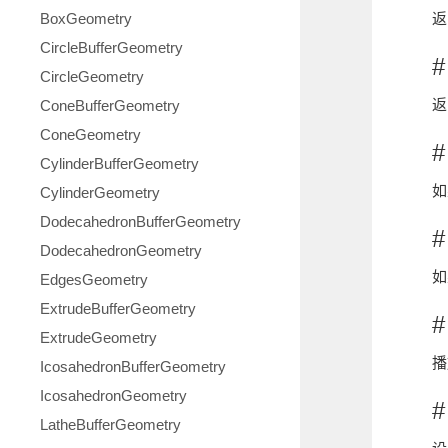
BoxGeometry
返
CircleBufferGeometry
#
CircleGeometry
返
ConeBufferGeometry
ConeGeometry
#
CylinderBufferGeometry
如
CylinderGeometry
DodecahedronBufferGeometry
#
DodecahedronGeometry
如
EdgesGeometry
ExtrudeBufferGeometry
#
ExtrudeGeometry
播
IcosahedronBufferGeometry
IcosahedronGeometry
#
LatheBufferGeometry