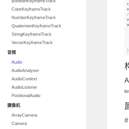
BooleanKeyframeTrack
c
ColorKeyframeTrack
v
/
NumberKeyframeTrack
v
a
QuaternionKeyframeTrack
StringKeyframeTrack
VectorKeyframeTrack
}
音频
Audio
AudioAnalyser
AudioContext
A
AudioListener
li
PositionalAudio
摄像机
ArrayCamera
#
Camera