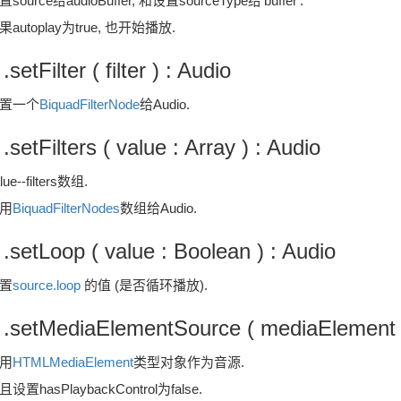
source给audioBuffer, 和设置sourceType给'buffer'.
果autoplay为true, 也开始播放.
 .setFilter ( filter ) : Audio
置一个
BiquadFilterNode
给Audio.
 .setFilters ( value : Array ) : Audio
lue--filters数组.
用
BiquadFilterNodes
数组给Audio.
 .setLoop ( value : Boolean ) : Audio
置
source.loop
的值 (是否循环播放).
 .setMediaElementSource ( mediaElement )
用
HTMLMediaElement
类型对象作为音源.
且设置hasPlaybackControl为false.