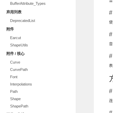
音
BufferAttribute_Types
#
弃用列表
DeprecatedList
附件
#
Earcut
音
ShapeUtils
附件 / 核心
#
Curve
表
CurvePath
Font
Interpolations
#
Path
Shape
连
ShapePath
#