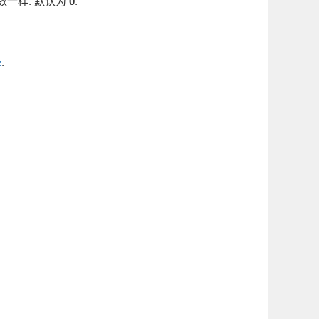
数一样. 默认为
0
.
e
.