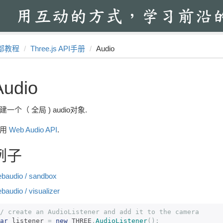
部教程
Three.js API手册
Audio
Audio
建一个（ 全局 ) audio对象.
使用
Web Audio API
.
例子
baudio / sandbox
baudio / visualizer
/ create an AudioListener and add it to the camera 
ar
 listener 
=
new
 THREE
.
AudioListener
();