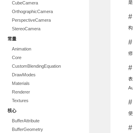
是
CubeCamera
OrthographicCamera
#
PerspectiveCamera
构
StereoCamera
常量
#
Animation
修
Core
CustomBlendingEquation
#
DrawModes
表
Materials
Au
Renderer
Textures
#
核心
使
BufferAttribute
#
BufferGeometry