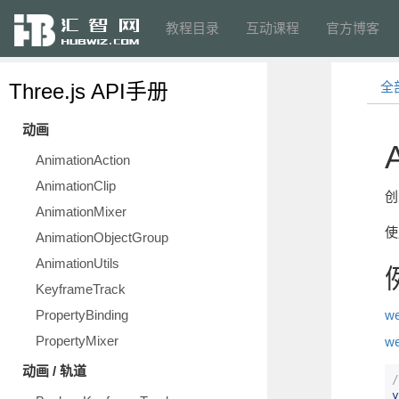
教程目录
互动课程
官方博客
Three.js API手册
全
动画
AnimationAction
AnimationClip
创
AnimationMixer
AnimationObjectGroup
AnimationUtils
KeyframeTrack
PropertyBinding
we
PropertyMixer
we
动画 / 轨道
/
v