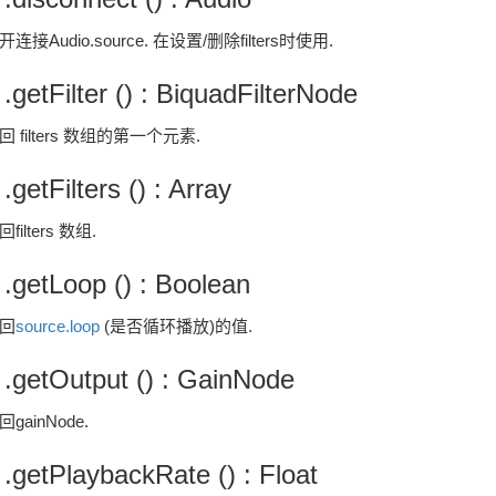
开连接Audio.source. 在设置/删除filters时使用.
 .getFilter () : BiquadFilterNode
回 filters 数组的第一个元素.
 .getFilters () : Array
filters 数组.
 .getLoop () : Boolean
回
source.loop
(是否循环播放)的值.
 .getOutput () : GainNode
回gainNode.
 .getPlaybackRate () : Float