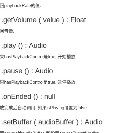
回playbackRate的值.
 .getVolume ( value ) : Float
回音量.
 .play () : Audio
果hasPlaybackControl是true, 开始播放.
 .pause () : Audio
果hasPlaybackControl是true, 暂停播放.
 .onEnded () : null
放完成后自动调用. 如果isPlaying设置为false.
 .setBuffer ( audioBuffer ) : Audio