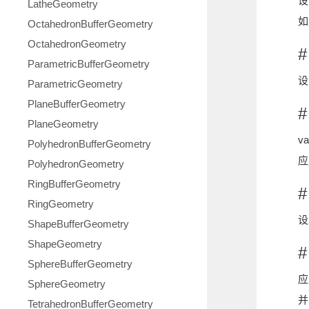
设置
LatheGeometry
如
OctahedronBufferGeometry
OctahedronGeometry
#
ParametricBufferGeometry
设
ParametricGeometry
PlaneBufferGeometry
#
PlaneGeometry
va
PolyhedronBufferGeometry
应
PolyhedronGeometry
RingBufferGeometry
#
RingGeometry
设
ShapeBufferGeometry
ShapeGeometry
#
SphereBufferGeometry
应
SphereGeometry
并
TetrahedronBufferGeometry