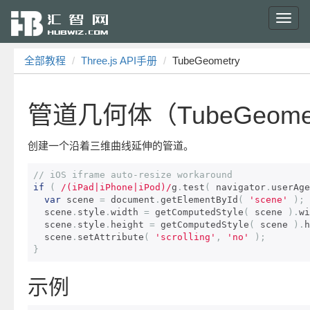
Toggl
navig
全部教程
Three.js API手册
TubeGeometry
管道几何体（TubeGeome
创建一个沿着三维曲线延伸的管道。
// iOS iframe auto-resize workaround 
if
(
/(iPad|iPhone|iPod)/
g
.
test
(
 navigator
.
userAge
var
 scene 
=
 document
.
getElementById
(
'scene'
);
  scene
.
style
.
width 
=
 getComputedStyle
(
 scene 
).
wi
  scene
.
style
.
height 
=
 getComputedStyle
(
 scene 
).
h
  scene
.
setAttribute
(
'scrolling'
,
'no'
);
}
示例