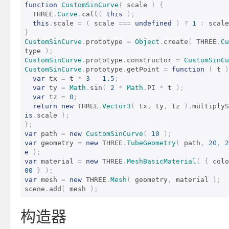
function
CustomSinCurve
(
 scale 
)
{
  THREE
.
Curve
.
call
(
this
);
this
.
scale 
=
(
 scale 
===
undefined
)
?
1
:
 scale
}
CustomSinCurve
.
prototype 
=
Object
.
create
(
 THREE
.
Cu
type 
);
CustomSinCurve
.
prototype
.
constructor 
=
CustomSinCu
CustomSinCurve
.
prototype
.
getPoint 
=
function
(
 t 
)
var
 tx 
=
 t 
*
3
-
1.5
;
var
 ty 
=
Math
.
sin
(
2
*
Math
.
PI 
*
 t 
);
var
 tz 
=
0
;
return
new
 THREE
.
Vector3
(
 tx
,
 ty
,
 tz 
).
multiplyS
is
.
scale 
);
};
var
 path 
=
new
CustomSinCurve
(
10
);
var
 geometry 
=
new
 THREE
.
TubeGeometry
(
 path
,
20
,
2
e
);
var
 material 
=
new
 THREE
.
MeshBasicMaterial
(
{
 colo
00
}
);
var
 mesh 
=
new
 THREE
.
Mesh
(
 geometry
,
 material 
);
scene
.
add
(
 mesh 
);
构造器