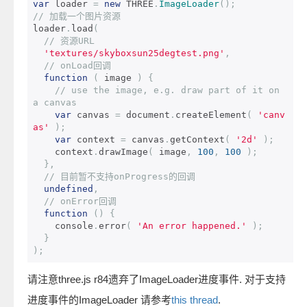
var
 loader 
=
new
 THREE
.
ImageLoader
();
// 加载一个图片资源 
loader
.
load
(
// 资源URL 
'textures/skyboxsun25degtest.png'
,
// onLoad回调 
function
(
 image 
)
{
// use the image, e.g. draw part of it on 
a canvas 
var
 canvas 
=
 document
.
createElement
(
'canv
as'
);
var
 context 
=
 canvas
.
getContext
(
'2d'
);
    context
.
drawImage
(
 image
,
100
,
100
);
},
// 目前暂不支持onProgress的回调 
undefined
,
// onError回调 
function
()
{
    console
.
error
(
'An error happened.'
);
}
);
请注意three.js r84遗弃了ImageLoader进度事件. 对于支持
进度事件的ImageLoader 请参考
this thread
.