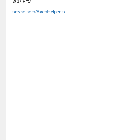
src/helpers/AxesHelper.js