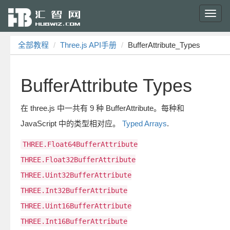
Toggl
navig
全部教程
Three.js API手册
BufferAttribute_Types
BufferAttribute Types
在 three.js 中一共有 9 种 BufferAttribute。每种和
JavaScript 中的类型相对应。
Typed Arrays
.
THREE.Float64BufferAttribute
THREE.Float32BufferAttribute
THREE.Uint32BufferAttribute
THREE.Int32BufferAttribute
THREE.Uint16BufferAttribute
THREE.Int16BufferAttribute