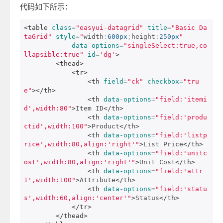
代码如下所示：
<table
class
=
"easyui-datagrid"
title
=
"Basic Da
taGrid"
style
=
"
width
:
600px
;
height
:
250px
"
data-options
=
"singleSelect:true,co
llapsible:true"
id
=
'dg'
>
<thead>
<tr>
<th
field
=
"ck"
checkbox
=
"tru
e"
></th>
<th
data-options
=
"field:'itemi
d',width:80"
>
Item ID
</th>
<th
data-options
=
"field:'produ
ctid',width:100"
>
Product
</th>
<th
data-options
=
"field:'listp
rice',width:80,align:'right'"
>
List Price
</th>
<th
data-options
=
"field:'unitc
ost',width:80,align:'right'"
>
Unit Cost
</th>
<th
data-options
=
"field:'attr
1',width:100"
>
Attribute
</th>
<th
data-options
=
"field:'statu
s',width:60,align:'center'"
>
Status
</th>
</tr>
</thead>