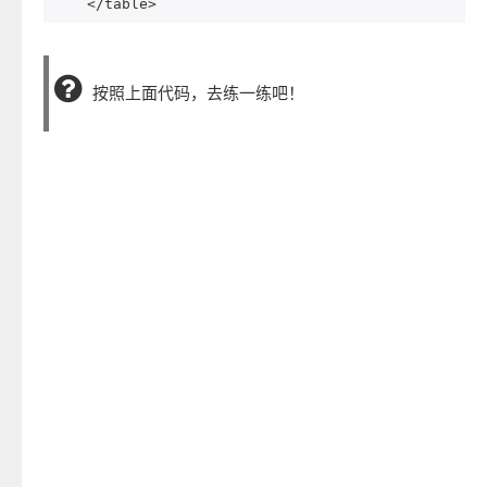
</table>
按照上面代码，去练一练吧！