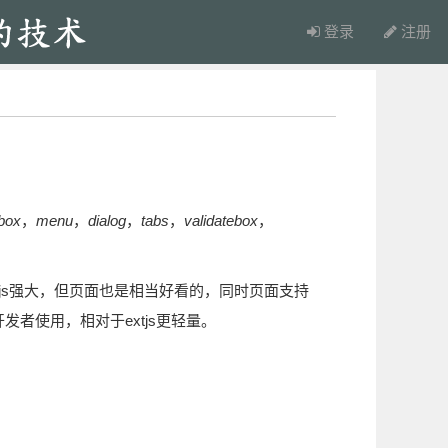
登录
注册
box
，
menu
，
dialog
，
tabs
，
validatebox
，
xtjs强大，但页面也是相当好看的，同时页面支持
发者使用，相对于extjs更轻量。