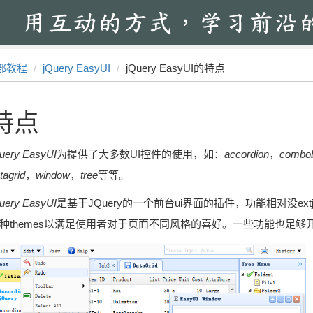
部教程
jQuery EasyUI
jQuery EasyUI的特点
特点
uery EasyUI
为提供了大多数UI控件的使用，如：
accordion
，
combo
tagrid
，
window
，
tree
等等。
uery EasyUI
是基于JQuery的一个前台ui界面的插件，功能相对没e
种themes以满足使用者对于页面不同风格的喜好。一些功能也足够开