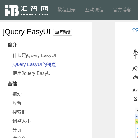
教程目录
互动课程
官方博客
jQuery EasyUI
全
互动版
简介
什么是jQuery EasyUI
jQuery EasyUI的特点
jQ
使用Jquery EasyUI
da
基础
jQ
拖动
各
放置
搜索框
调整大小
分页