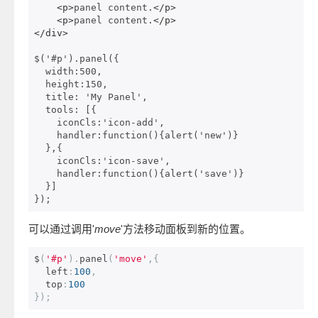
<p>
panel content.
</p>
<p>
panel content.
</p>
</div>
$('#p').panel({    

  width:500,    

  height:150,    

  title: 'My Panel',    

  tools: [{    

    iconCls:'icon-add',    

    handler:function(){alert('new')}    

  },{    

    iconCls:'icon-save',    

    handler:function(){alert('save')}    

  }]    

});
可以通过调用'
move
'方法移动面板到新的位置。
$
(
'#p'
).
panel
(
'move'
,{
  left
:
100
,
  top
:
100
});