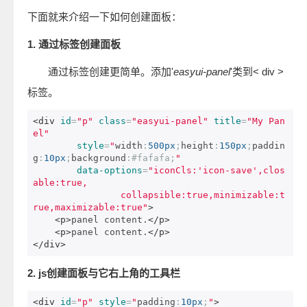
下面就来介绍一下如何创建面板：
1. 通过标签创建面板
通过标签创建更简单。添加'
easyui-panel
'类到< div >
标签。
<div
id
=
"p"
class
=
"easyui-panel"
title
=
"My Pan
el"
style
=
"
width
:
500px
;
height
:
150px
;
paddin
g
:
10px
;
background
:
#fafafa;
"
data-options
=
"iconCls:'icon-save',clos
able:true,    

                collapsible:true,minimizable:t
rue,maximizable:true"
>
<p>
panel content.
</p>
<p>
panel content.
</p>
</div>
2. js创建面板与它右上角的工具栏
<div
id
=
"p"
style
=
"
padding
:
10px
;
"
>