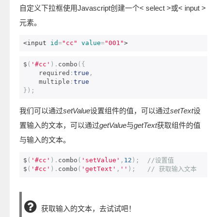
自定义下拉框使用Javascript创建一个< select >或< input >
元素。
<input
id
=
"cc"
value
=
"001"
>
$
(
'#cc'
).
combo
({
    required
:
true
,
    multiple
:
true
});
我们可以通过
setValue
设置组件的值，可以通过
setText
设
置输入的文本，可以通过
getValue
与
getText
获取组件的值
与输入的文本。
$
(
'#cc'
).
combo
(
'setValue'
,
12
);
//设置值
$
(
'#cc'
).
combo
(
'getText'
,
''
);
// 获取输入文本
获取输入的文本，去试试吧！