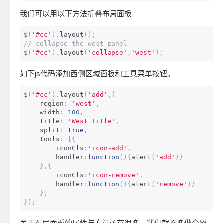
我们可以用以下方法折叠布局面板
$
(
'#cc'
).
layout
();
// collapse the west panel    
$
(
'#cc'
).
layout
(
'collapse'
,
'west'
);
如下js代码添加西侧区域面板和工具菜单按钮。
$
(
'#cc'
).
layout
(
'add'
,{
    region
:
'west'
,
    width
:
180
,
    title
:
'West Title'
,
    split
:
true
,
    tools
:
[{
        iconCls
:
'icon-add'
,
        handler
:
function
(){
alert
(
'add'
)}
},{
        iconCls
:
'icon-remove'
,
        handler
:
function
(){
alert
(
'remove'
)}
}]
});
关于布局面板的属性与方法还有很多，我们就不多做介绍