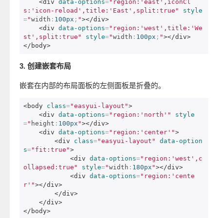
<div
data-options
=
"region:'east',iconCl
s:'icon-reload',title:'East',split:true"
style
=
"
width
:
100px
;
"
></div>
<div
data-options
=
"region:'west',title:'We
st',split:true"
style
=
"
width
:
100px
;
"
></div>
</body>
3. 创建嵌套布局
嵌套在内部的布局面板的左侧面板是折叠的。
<body
class
=
"easyui-layout"
>
<div
data-options
=
"region:'north'"
style
=
"
height
:
100px
"
></div>
<div
data-options
=
"region:'center'"
>
<div
class
=
"easyui-layout"
data-option
s
=
"fit:true"
>
<div
data-options
=
"region:'west',c
ollapsed:true"
style
=
"
width
:
180px
"
></div>
<div
data-options
=
"region:'cente
r'"
></div>
</div>
</div>
</body>