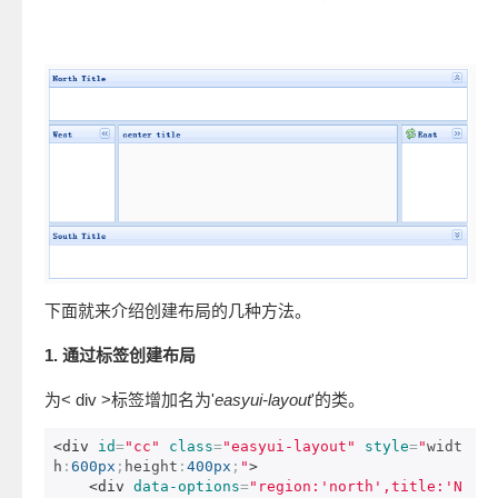
下面就来介绍创建布局的几种方法。
1. 通过标签创建布局
为< div >标签增加名为'
easyui-layout
'的类。
<div
id
=
"cc"
class
=
"easyui-layout"
style
=
"
widt
h
:
600px
;
height
:
400px
;
"
>
<div
data-options
=
"region:'north',title:'N