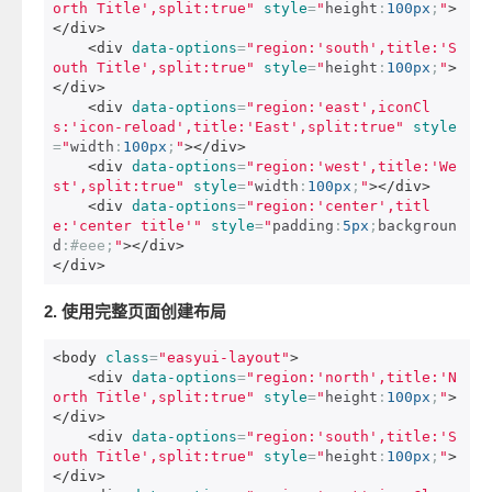
orth Title',split:true"
style
=
"
height
:
100px
;
"
>
</div>
<div
data-options
=
"region:'south',title:'S
outh Title',split:true"
style
=
"
height
:
100px
;
"
>
</div>
<div
data-options
=
"region:'east',iconCl
s:'icon-reload',title:'East',split:true"
style
=
"
width
:
100px
;
"
></div>
<div
data-options
=
"region:'west',title:'We
st',split:true"
style
=
"
width
:
100px
;
"
></div>
<div
data-options
=
"region:'center',titl
e:'center title'"
style
=
"
padding
:
5px
;
backgroun
d
:
#eee;
"
></div>
</div>
2. 使用完整页面创建布局
<body
class
=
"easyui-layout"
>
<div
data-options
=
"region:'north',title:'N
orth Title',split:true"
style
=
"
height
:
100px
;
"
>
</div>
<div
data-options
=
"region:'south',title:'S
outh Title',split:true"
style
=
"
height
:
100px
;
"
>
</div>