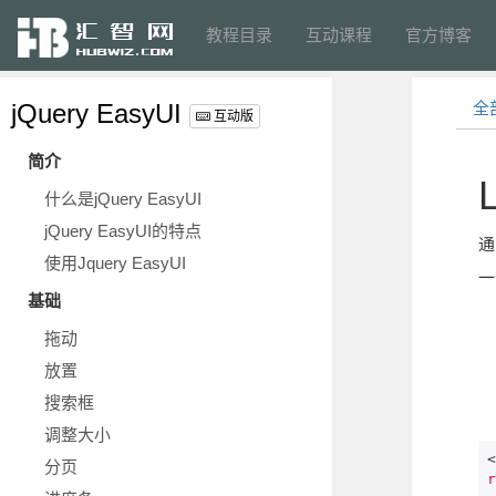
教程目录
互动课程
官方博客
jQuery EasyUI
全
互动版
简介
什么是jQuery EasyUI
jQuery EasyUI的特点
通
使用Jquery EasyUI
一
基础
拖动
放置
搜索框
为
调整大小
<
分页
r