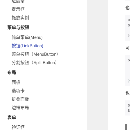
进度条
也
提示框
拖放实例
<
$
菜单与按钮
    ico
}
简单菜单(Menu)
按钮(LinkButton)
可
菜单按钮（MenuButton）
$
分割按钮（Split Button）
布局
}
面板
选项卡
也
折叠面板
$
边框布局
$
表单
验证框