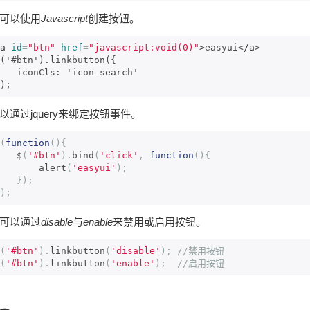
可以使用
Javascript
创建按钮。
a
id
=
"btn"
href
=
"javascript:void(0)"
>
easyui
</a>
('#btn').linkbutton({    

nCls: 'icon-search'   

);
以通过jquery来绑定按钮事件。
(
function
(){
    $
(
'#btn'
).
bind
(
'click'
,
function
(){
        alert
(
'easyui'
);
});
);
可以通过
disable
与
enable
来禁用或启用按钮。
(
'#btn'
).
linkbutton
(
'disable'
);
//禁用按钮
(
'#btn'
).
linkbutton
(
'enable'
);
//启用按钮