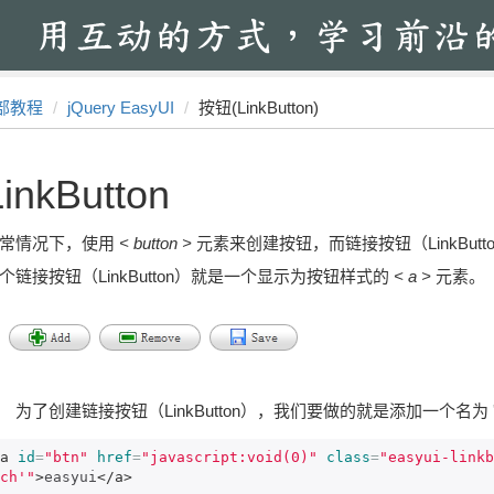
部教程
jQuery EasyUI
按钮(LinkButton)
LinkButton
常情况下，使用
< button >
元素来创建按钮，而链接按钮（LinkBut
个链接按钮（LinkButton）就是一个显示为按钮样式的
< a >
元素。
了创建链接按钮（LinkButton），我们要做的就是添加一个名为 'easyui-
a
id
=
"btn"
href
=
"javascript:void(0)"
class
=
"easyui-linkb
ch'"
>
easyui
</a>