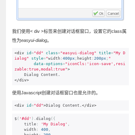
我们使用< div >标签来创建对话框窗口，设置它的class属
性为
easyui-dialog
。
<div
id
=
"dd"
class
=
"easyui-dialog"
title
=
"My D
ialog"
style
=
"
width
:
400px
;
height
:
200px
;
"
data-options
=
"iconCls:'icon-save',resi
zable:true,modal:true"
>
</div>
使用Javascript创建对话框窗口也是允许的。
<div
id
=
"dd"
>
Dialog Content.
</div>
$
(
'#dd'
).
dialog
({
    title
:
'My Dialog'
,
    width
:
400
,
    height
:
200
,