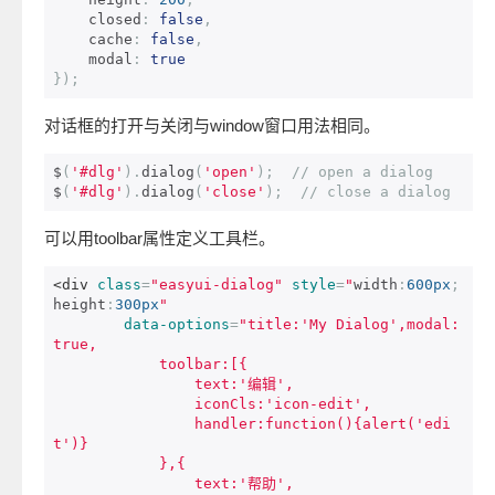
    closed
:
false
,
    cache
:
false
,
    modal
:
true
});
对话框的打开与关闭与window窗口用法相同。
$
(
'#dlg'
).
dialog
(
'open'
);
// open a dialog   
$
(
'#dlg'
).
dialog
(
'close'
);
// close a dialog
可以用toolbar属性定义工具栏。
<div
class
=
"easyui-dialog"
style
=
"
width
:
600px
;
height
:
300px
"
data-options
=
"title:'My Dialog',modal:
true,

            toolbar:[{

                text:'编辑',

                iconCls:'icon-edit',

                handler:function(){alert('edi
t')}

            },{

                text:'帮助',
