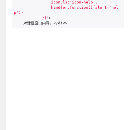
                iconCls:'icon-help',

                handler:function(){alert('hel
p')}

            }]"
>
    对话框窗口内容。
</div>