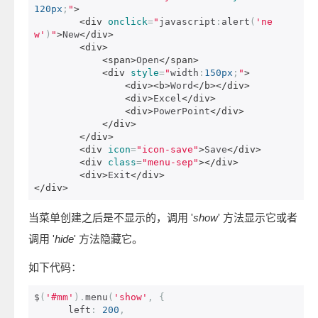
120px
;
"
>
<div
onclick
=
"
javascript
:
alert
(
'ne
w'
)
"
>
New
</div>
<div>
<span>
Open
</span>
<div
style
=
"
width
:
150px
;
"
>
<div><b>
Word
</b></div>
<div>
Excel
</div>
<div>
PowerPoint
</div>
</div>
</div>
<div
icon
=
"icon-save"
>
Save
</div>
<div
class
=
"menu-sep"
></div>
<div>
Exit
</div>
</div>
当菜单创建之后是不显示的，调用 '
show
' 方法显示它或者
调用 '
hide
' 方法隐藏它。
如下代码：
$
(
'#mm'
).
menu
(
'show'
,
{
      left
:
200
,