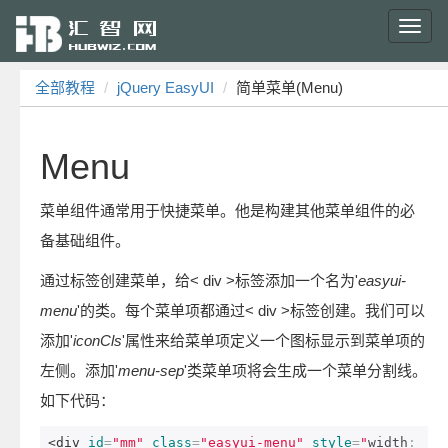
Toggl
navig
全部教程
jQuery EasyUI
简单菜单(Menu)
Menu
菜单组件通常用于快捷菜单。他是构建其他菜单组件的必
备基础组件。
通过标签创建菜单，给< div >标签添加一个名为'
easyui-
menu
'的类。每个菜单项都通过< div >标签创建。我们可以
添加'
iconCls
'属性来给菜单项定义一个图标显示到菜单项的
左侧。添加'
menu-sep
'类菜单项将会生成一个菜单分割线。
如下代码：
<div
id
=
"mm"
class
=
"easyui-menu"
style
=
"
width
: