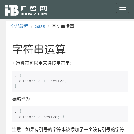
Toggl
navig
全部教程
Sass
字符串运算
字符串运算
+
运算符可以用来连接字符串：
p 
{
  cursor
:
 e 
+
-
resize
;
}
被编译为：
p 
{
  cursor
:
 e
-
resize
;
}
注意，如果有引号的字符串被添加了一个没有引号的字符