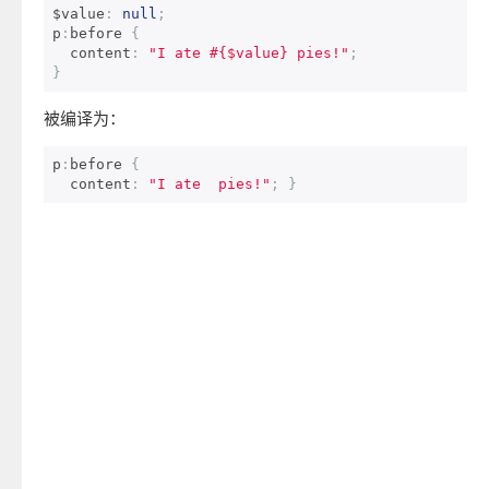
$value
:
null
;
p
:
before 
{
  content
:
"I ate #{$value} pies!"
;
}
被编译为：
p
:
before 
{
  content
:
"I ate  pies!"
;
}