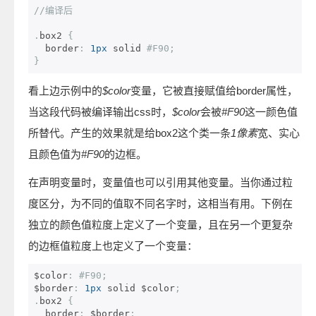
//编译后
.
box2 
{
  border
:
1px
 solid 
#F90;
}
看上边示例中的
$color
变量，它被直接赋值给border属性，
当这段代码被编译输出css时，
$color
会被
#F90
这一颜色值
所替代。产生的效果就是给box2这个类一条
1像素
宽、实心
且颜色值为
#F90
的边框。
在声明变量时，变量值也可以引用其他变量。当你通过粒
度区分，为不同的值取不同名字时，这相当有用。下例在
独立的颜色值粒度上定义了一个变量，且在另一个更复杂
的边框值粒度上也定义了一个变量：
$color
:
#F90;
$border
:
1px
 solid $color
;
.
box2 
{
  border
:
 $border
;