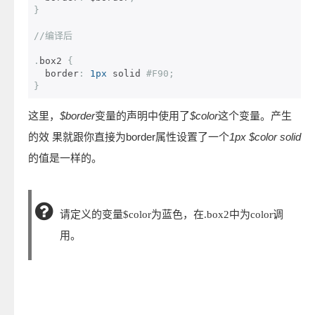
}
//编译后
.
box2 
{
  border
:
1px
 solid 
#F90;
}
这里，
$border
变量的声明中使用了
$color
这个变量。产生
的效 果就跟你直接为border属性设置了一个
1px $color solid
的值是一样的。
请定义的变量$color为蓝色，在.box2中为color调
用。