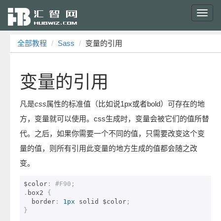
Toggl
navig
全部教程
Sass
变量的引用
变量的引用
凡是
css
属性的标准值（比如说1px或者bold）可存在的地
方，变量就可以使用。css生成时，变量会被它们的值所替
代。之后，如果你需要一个不同的值，只需要改变这个变
量的值，则所有引用此变量的地方生成的值都会随之改
变。
$color
:
#F90;
.
box2 
{
  border
:
1px
 solid $color
;
}