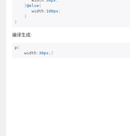
       width
:
30px
;
}
@else
{
       width
:
100px
;
}
}
编译生成:
p
{
    width
:
30px
;}