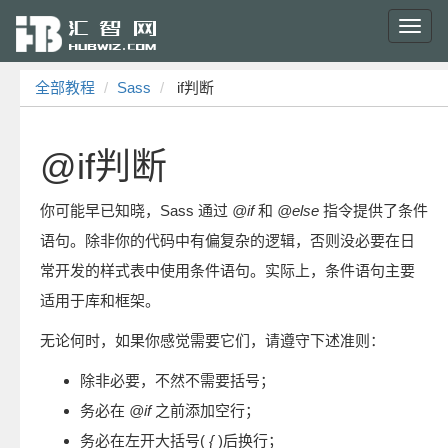
Toggl
navig
全部教程
Sass
if判断
@if判断
你可能早已知晓，Sass 通过
@if
和
@else
指令提供了条件
语句。除非你的代码中有偏复杂的逻辑，否则没必要在日
常开发的样式表中使用条件语句。实际上，条件语句主要
适用于库和框架。
无论何时，如果你感觉需要它们，请遵守下述准则：
除非必要，不然不需要括号；
务必在
@if
之前添加空行；
务必在左开大括号(
{
)后换行；