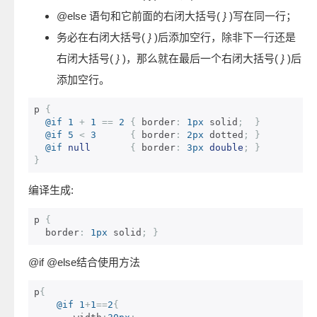
@else 语句和它前面的右闭大括号(
}
)写在同一行；
务必在右闭大括号(
}
)后添加空行，除非下一行还是
右闭大括号(
}
)，那么就在最后一个右闭大括号(
}
)后
添加空行。
p 
{
@if
1
+
1
==
2
{
 border
:
1px
 solid
;
}
@if
5
<
3
{
 border
:
2px
 dotted
;
}
@if
null
{
 border
:
3px
double
;
}
}
编译生成:
p 
{
  border
:
1px
 solid
;
}
@if @else结合使用方法
p
{
@if
1
+
1
==
2
{