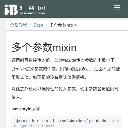
Toggl
navig
全部教程
Sass
多个参数mixin
多个参数mixin
调用时可直接传入值，如
@include
传入参数的个数小于
@mixin
定义参数的个数，则按照顺序表示，后面不足的使
用默认值，如不足的没有默认值则报错。
除此之外还可以选择性的传入参数，使用参数名与值同时
传入。
sass style
示例：
@mixin
 horizontal
-
line
(
$border
:
1px
 dashed 
#cc
c, $padding:10px){