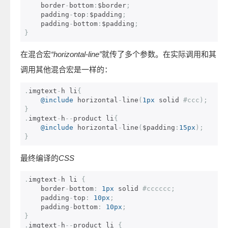
    border
-
bottom
:
$border
;
    padding
-
top
:
$padding
;
    padding
-
bottom
:
$padding
;
}
在混合宏
“horizontal-line”
就传了多个参数。在实际调用和其
调用其他混合宏是一样的：
.
imgtext
-
h li
{
@include
 horizontal
-
line
(
1px
 solid 
#ccc);
}
.
imgtext
-
h
--
product li
{
@include
 horizontal
-
line
(
$padding
:
15px
);
}
最终编译的
CSS
.
imgtext
-
h li 
{
    border
-
bottom
:
1px
 solid 
#cccccc;
    padding
-
top
:
10px
;
    padding
-
bottom
:
10px
;
}
.
imgtext
-
h
--
product li 
{