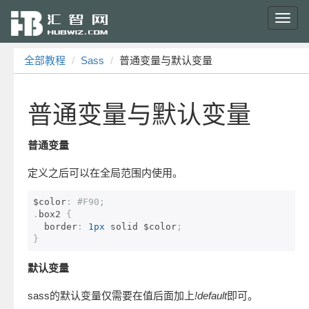
Toggl
navig
全部教程
Sass
普通变量与默认变量
普通变量与默认变量
普通变量
定义之后可以在全局范围内使用。
$color
:
#F90;
.
box2 
{
  border
:
1px
 solid $color
;
}
默认变量
sass的默认变量仅需要在值后面加上
!default
即可。