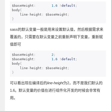
$baseHeight
:
1.6
!
default
;
body
{
    line
-
height
:
 $baseHeight
;
}
sass的默认变量一般是用来设置默认值，然后根据需求来
覆盖的，只需要在默认变量之前重新声明下变量，重新赋
值即可
$baseHeight
:
2
;
$baseHeight
:
1.6
!
default
;
body
{
    line
-
height
:
 $baseHeight
;
}
可以看出现在编译后的
line-height
为2，而不是我们默认的
1.6。默认变量的价值在进行组件化开发的时候会非常有
用。