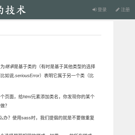
登录
注册
因为
继承
是基于类的（有时是基于其他类型的选择
（比如说
.seriousError
）表明它属于另一个类（比
一个页面，给
html
元素添加类名，你发现你的某个
么做？
办？使用sass时，我们提倡的就是不要做重复