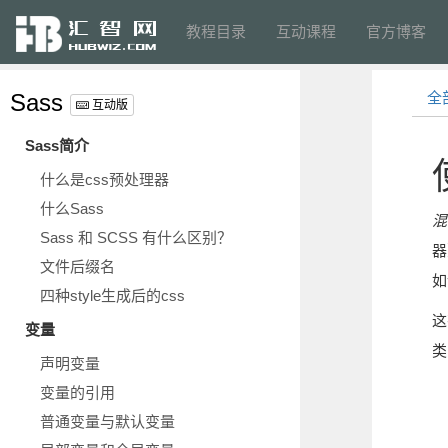
教程目录
互动课程
官方博客
Sass
全
互动版
Sass简介
什么是css预处理器
什么Sass
混
Sass 和 SCSS 有什么区别？
器
文件后缀名
如
四种style生成后的css
这
变量
类
声明变量
变量的引用
普通变量与默认变量