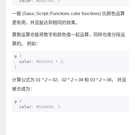
  color
:
#050709; }
一般 {Sass::Script::Functions color functions} 比颜色运算
更有用，并且能达到相同的效果。
算数运算也能将数字和颜色值一起运算，同样也是分段运
算的。 例如：
p 
{
  color
:
#010203 * 2;
}
计算公式为
01 * 2 = 02
、
02 * 2 = 04
和
03 * 2 = 06
， 并且
被合成为：
p 
{
  color
:
#020406; }