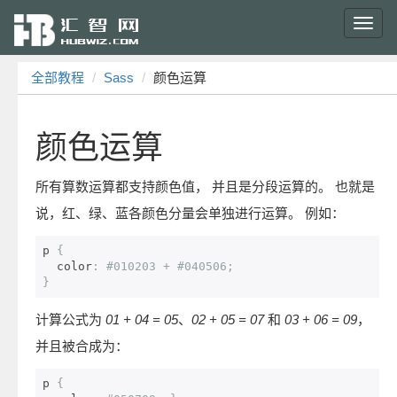
Toggl
navig
全部教程
Sass
颜色运算
颜色运算
所有算数运算都支持颜色值， 并且是分段运算的。 也就是
说，红、绿、蓝各颜色分量会单独进行运算。 例如：
p 
{
  color
:
#010203 + #040506;
}
计算公式为
01 + 04 = 05
、
02 + 05 = 07
和
03 + 06 = 09
，
并且被合成为：
p 
{