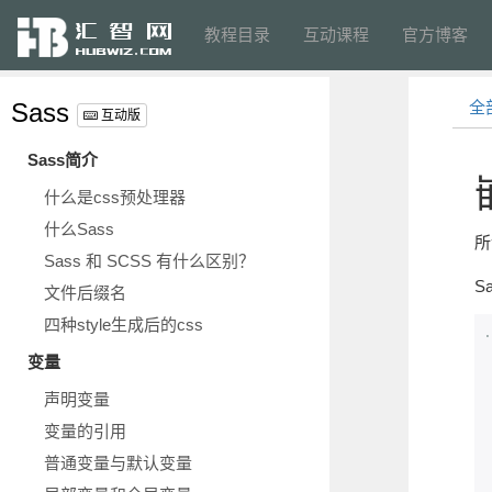
教程目录
互动课程
官方博客
Sass
全
互动版
Sass简介
什么是css预处理器
什么Sass
所
Sass 和 SCSS 有什么区别？
S
文件后缀名
四种style生成后的css
.
变量
声明变量
变量的引用
普通变量与默认变量