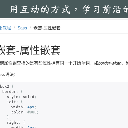
部教程
Sass
嵌套-属性嵌套
嵌套-属性嵌套
谓属性嵌套指的是有些属性拥有同一个开始单词，如
border-width
，
b
ass语法：
box2 
{
  border
:
{
    style
:
 solid
;
    left
:
{
      width
:
4px
;
      color
:
#888;
}
    right
:
{
      width
:
2px
;