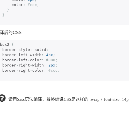
      color
:
#ccc;
}
}
译后的CSS
box2 
{
  border
-
style
:
 solid
;
  border
-
left
-
width
:
4px
;
  border
-
left
-
color
:
#888;
  border
-
right
-
width
:
2px
;
  border
-
right
-
color
:
#ccc; 
请用Sass语法编译，最终编译CSS是这样的 .wrap { font-size: 14px; fon