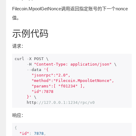
Filecoin.MpoolGetNonce调用返回指定账号的下一个nonce
值。
示例代码
请求：
curl 
-
X POST \

-
H 
"Content-Type: application/json"
 \

--
data 
'{

       "jsonrpc":"2.0",

       "method":"Filecoin.MpoolGetNonce",

       "params":[ "f01234" ],

       "id":7878

     }'
 \

     http
:
//127.0.0.1:1234/rpc/v0
响应：
{
"id"
:
7878
,