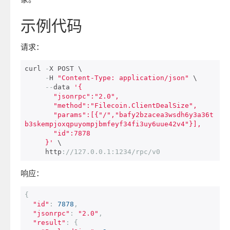
示例代码
请求：
curl 
-
X POST \

-
H 
"Content-Type: application/json"
 \

--
data 
'{

       "jsonrpc":"2.0",

       "method":"Filecoin.ClientDealSize",

       "params":[{"/","bafy2bzacea3wsdh6y3a36t
b3skempjoxqpuyompjbmfeyf34fi3uy6uue42v4"}],

       "id":7878

     }'
 \

     http
:
//127.0.0.1:1234/rpc/v0
响应：
{
"id"
:
7878
,
"jsonrpc"
:
"2.0"
,
"result"
:
{