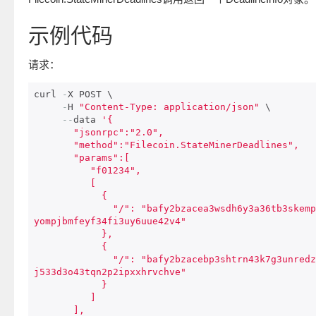
示例代码
请求：
curl 
-
X POST \

-
H 
"Content-Type: application/json"
 \

--
data 
'{

       "jsonrpc":"2.0",

       "method":"Filecoin.StateMinerDeadlines",

       "params":[

          "f01234",

          [

            {

              "/": "bafy2bzacea3wsdh6y3a36tb3skempjoxqpu
yompjbmfeyf34fi3uy6uue42v4"

            },

            {

              "/": "bafy2bzacebp3shtrn43k7g3unredz7fxn4g
j533d3o43tqn2p2ipxxhrvchve"

            }

          ]       

       ],
