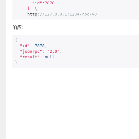
       "id":7878

     }'
 \

     http
:
//127.0.0.1:1234/rpc/v0
响应：
{
"id"
:
7878
,
"jsonrpc"
:
"2.0"
,
"result"
:
null
}