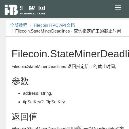
Toggl
navig
全部教程
Filecoin RPC API文档
Filecoin.StateMinerDeadlines - 查询指定矿工的截止时间
Filecoin.StateMinerDeadl
Filecoin.StateMinerDeadlines 返回指定矿工的截止时间。
参数
address: string,
tipSetKey?: TipSetKey
返回值
Filecoin.StateMinerDeadlines调用返回一个DeadlineInfo对象。