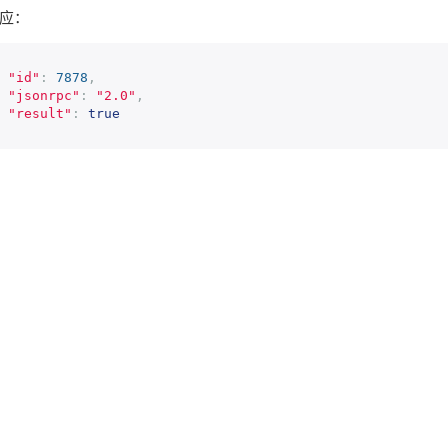
应：
"id"
:
7878
,
"jsonrpc"
:
"2.0"
,
"result"
:
true