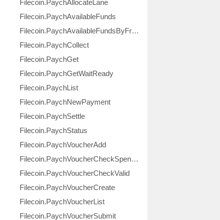
Filecoin.PaychAllocateLane
Filecoin.PaychAvailableFunds
Filecoin.PaychAvailableFundsByFromTo
Filecoin.PaychCollect
Filecoin.PaychGet
Filecoin.PaychGetWaitReady
Filecoin.PaychList
Filecoin.PaychNewPayment
Filecoin.PaychSettle
Filecoin.PaychStatus
Filecoin.PaychVoucherAdd
Filecoin.PaychVoucherCheckSpendable
Filecoin.PaychVoucherCheckValid
Filecoin.PaychVoucherCreate
Filecoin.PaychVoucherList
Filecoin.PaychVoucherSubmit