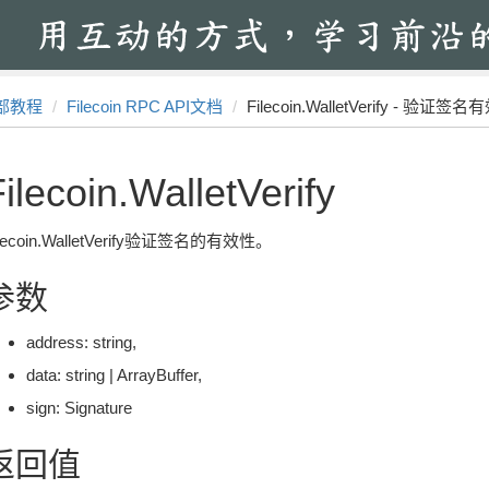
部教程
Filecoin RPC API文档
Filecoin.WalletVerify - 验证签
ilecoin.WalletVerify
ilecoin.WalletVerify验证签名的有效性。
参数
address: string,
data: string | ArrayBuffer,
sign: Signature
返回值