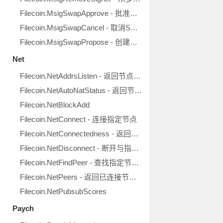
Filecoin.MsigSwapApprove - 批准SwapSigner消息
Filecoin.MsigSwapCancel - 取消SwapSigner消息
Filecoin.MsigSwapPropose - 创建SwapSigner提议
Net
Filecoin.NetAddrsListen - 返回节点地址
Filecoin.NetAutoNatStatus - 返回节点NAT统计
Filecoin.NetBlockAdd
Filecoin.NetConnect - 连接指定节点
Filecoin.NetConnectedness - 返回节点连接状态
Filecoin.NetDisconnect - 断开与指定节点的连接
Filecoin.NetFindPeer - 查找指定节点的地址
Filecoin.NetPeers - 返回已连接节点清单
Filecoin.NetPubsubScores
Paych