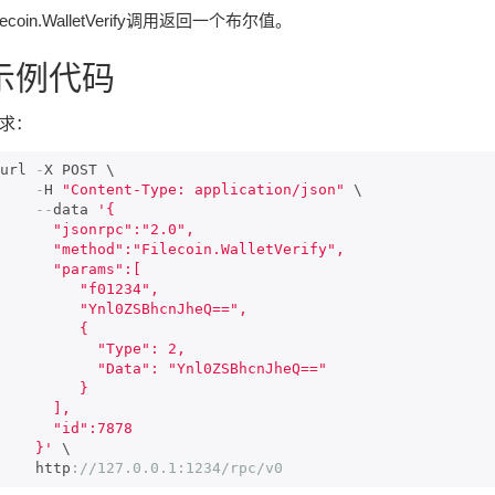
ilecoin.WalletVerify调用返回一个布尔值。
示例代码
求：
url 
-
X POST \

-
H 
"Content-Type: application/json"
 \

--
data 
'{

    "jsonrpc":"2.0",

  "method":"Filecoin.WalletVerify",

     "params":[

        "f01234",

       "Ynl0ZSBhcnJheQ==",

         {

           "Type": 2,

         "Data": "Ynl0ZSBhcnJheQ=="

         }       

      ],

     "id":7878

     }'
 \

     http
:
//127.0.0.1:1234/rpc/v0