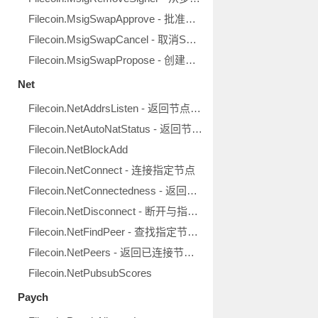
Filecoin.MsigSwapApprove - 批准SwapSigner消息
Filecoin.MsigSwapCancel - 取消SwapSigner消息
Filecoin.MsigSwapPropose - 创建SwapSigner提议
Net
Filecoin.NetAddrsListen - 返回节点地址
Filecoin.NetAutoNatStatus - 返回节点NAT统计
Filecoin.NetBlockAdd
Filecoin.NetConnect - 连接指定节点
Filecoin.NetConnectedness - 返回节点连接状态
Filecoin.NetDisconnect - 断开与指定节点的连接
Filecoin.NetFindPeer - 查找指定节点的地址
Filecoin.NetPeers - 返回已连接节点清单
Filecoin.NetPubsubScores
Paych