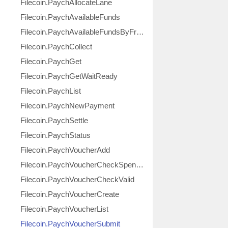
Filecoin.PaychAllocateLane
Filecoin.PaychAvailableFunds
Filecoin.PaychAvailableFundsByFromTo
Filecoin.PaychCollect
Filecoin.PaychGet
Filecoin.PaychGetWaitReady
Filecoin.PaychList
Filecoin.PaychNewPayment
Filecoin.PaychSettle
Filecoin.PaychStatus
Filecoin.PaychVoucherAdd
Filecoin.PaychVoucherCheckSpendable
Filecoin.PaychVoucherCheckValid
Filecoin.PaychVoucherCreate
Filecoin.PaychVoucherList
Filecoin.PaychVoucherSubmit