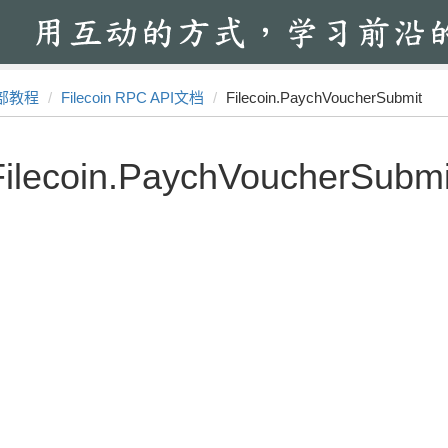
部教程
Filecoin RPC API文档
Filecoin.PaychVoucherSubmit
Filecoin.PaychVoucherSubmi