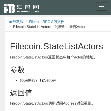
Toggl
navig
全部教程
Filecoin RPC API文档
Filecoin.StateListActors - 列表返回全部Actor
Filecoin.StateListActors
Filecoin.StateListActors返回状态中每个actor的地址。
参数
tipSetKey?: TipSetKey
返回值
Filecoin.StateListActors调用返回Address对象数组。