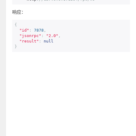
响应：
{
"id"
:
7878
,
"jsonrpc"
:
"2.0"
,
"result"
:
null
}