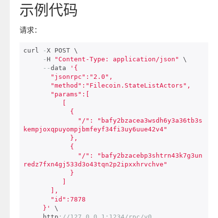
示例代码
请求：
curl 
-
X POST \

-
H 
"Content-Type: application/json"
 \

--
data 
'{

       "jsonrpc":"2.0",

       "method":"Filecoin.StateListActors",

       "params":[

          [

            {

              "/": "bafy2bzacea3wsdh6y3a36tb3s
kempjoxqpuyompjbmfeyf34fi3uy6uue42v4"

            },

            {

              "/": "bafy2bzacebp3shtrn43k7g3un
redz7fxn4gj533d3o43tqn2p2ipxxhrvchve"

            }

          ]       

       ],

       "id":7878

     }'
 \

     http
:
//127.0.0.1:1234/rpc/v0