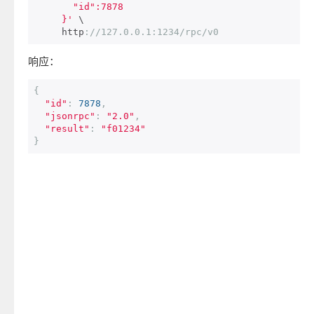
       "id":7878

     }'
 \

     http
:
//127.0.0.1:1234/rpc/v0
响应：
{
"id"
:
7878
,
"jsonrpc"
:
"2.0"
,
"result"
:
"f01234"
}