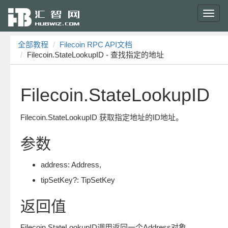
Toggl
navig
全部教程
Filecoin RPC API文档
Filecoin.StateLookupID - 查找指定的地址
Filecoin.StateLookupID
Filecoin.StateLookupID 获取指定地址的ID地址。
参数
address: Address,
tipSetKey?: TipSetKey
返回值
Filecoin.StateLookupID调用返回一个Address对象。