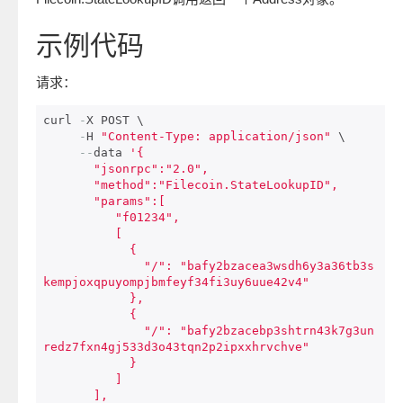
示例代码
请求：
curl 
-
X POST \

-
H 
"Content-Type: application/json"
 \

--
data 
'{

       "jsonrpc":"2.0",

       "method":"Filecoin.StateLookupID",

       "params":[

          "f01234",

          [

            {

              "/": "bafy2bzacea3wsdh6y3a36tb3s
kempjoxqpuyompjbmfeyf34fi3uy6uue42v4"

            },

            {

              "/": "bafy2bzacebp3shtrn43k7g3un
redz7fxn4gj533d3o43tqn2p2ipxxhrvchve"

            }

          ]       

       ],
