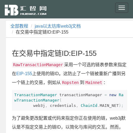
Toggl
navig
全部教程
java以太坊库web3j文档
在交易中指定链ID:EIP-155
在交易中指定链ID:EIP-155
采用一个可选的链表参数来指定
RawTransactionManager
在
EIP-155
上使用的链ID。这防止了一个链被重新广播到另
一个链上的交易，例如从
到
：
Ropsten
Mainnet
TransactionManager
 transactionManager 
=
new
Ra
wTransactionManager
(
        web3j
,
 credentials
,
ChainId
.
MAIN_NET
);
为了避免更改配置或代码来指定你正在使用的链，web3j默
认是不指定交易上的链ID，以简化与库间的交互。然而，