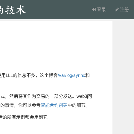
登录
注册
。
集。使用LLL的信息不多，这个博客
/var/log/syrinx
和
，然后将其作为交易的一部分发送。web3j可
发生的事情，你可以参考
智能合约创建
中的细节。
，随后的所有示例都会用到它。