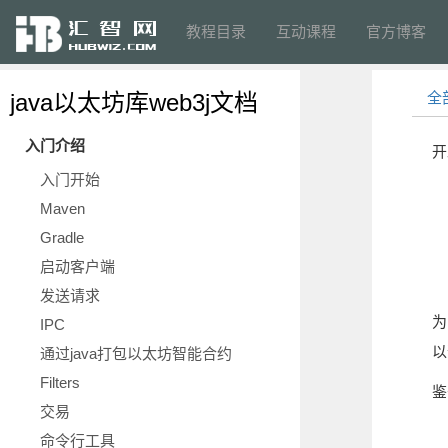
教程目录
互动课程
官方博客
java以太坊库web3j文档
全
入门介绍
开
入门开始
Maven
Gradle
启动客户端
发送请求
为
IPC
以
通过java打包以太坊智能合约
Filters
鉴
交易
命令行工具