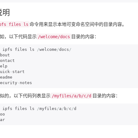
说明
命令用来显示本地可变命名空间中的目录内容。
pfs files ls
如，以下代码显示
目录的内容：
/welcome/docs
 ipfs files ls 
/
welcome
/
docs
/
bout

ontact

elp

uick
-
start

eadme

ecurity
-
notes
似的，以下代码列表显示
目录的内容：
/myfiles/a/b/c/d
 ipfs files ls 
/
myfiles
/
a
/
b
/
c
/
d

oo

ar