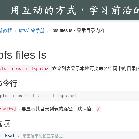
部教程
ipfs命令手册
ipfs files ls - 显示目录内容
pfs files ls
命令列表显示本地可变命名空间中的目录
pfs files ls [<path>]
命令行
pfs files ls 
[-
l
]
[--]
[<
path
>]
- 要显示其目录列表的路径，默认值：
<path>]
/
选项
l 
bool
-
是否使用加长显示格式。