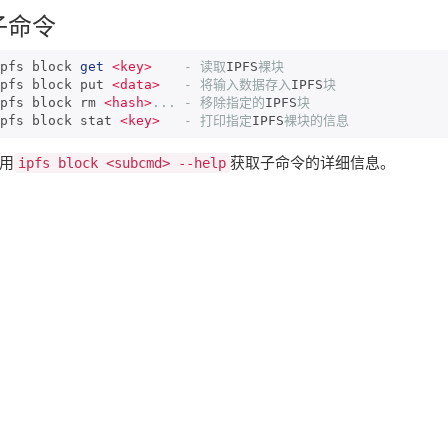
子命令
pfs block 
get
<key>
-
读取
IPFS
裸块
pfs block put 
<data>
-
将输入数据存入
IPFS
块
pfs block rm 
<hash>
...
-
移除指定的
IPFS
块
pfs block stat 
<key>
-
打印指定
IPFS
裸块的信息
用
获取子命令的详细信息。
ipfs block <subcmd> --help