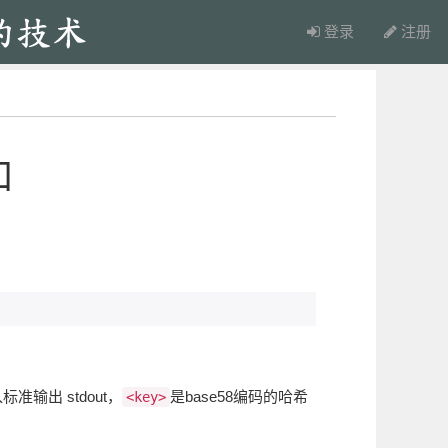
登录
注册
口
准输出 stdout，
是base58编码的哈希
<key>