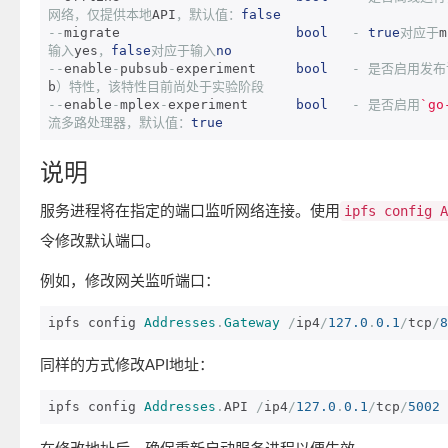
网络，仅提供本地
API
，默认值：
false
--
migrate                      
bool
-
true
对应于
m
输入
yes
，
false
对应于输入
no
--
enable
-
pubsub
-
experiment     
bool
-
是否启用发布
b
）特性，该特性目前尚处于实验阶段
--
enable
-
mplex
-
experiment      
bool
-
是否启用
`go
流多路处理器，默认值：
true
说明
服务进程将在指定的端口监听网络连接。使用
ipfs config A
令修改默认端口。
例如，修改网关监听端口：
ipfs config 
Addresses
.
Gateway
/
ip4
/
127.0
.
0.1
/
tcp
/
8
同样的方式修改API地址：
ipfs config 
Addresses
.
API 
/
ip4
/
127.0
.
0.1
/
tcp
/
5002