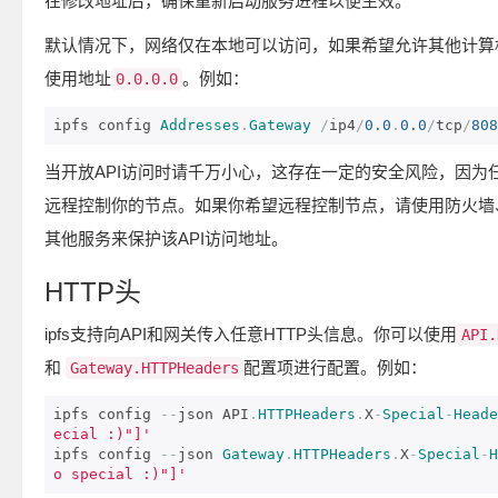
在修改地址后，确保重新启动服务进程以便生效。
默认情况下，网络仅在本地可以访问，如果希望允许其他计算
使用地址
。例如：
0.0.0.0
ipfs config 
Addresses
.
Gateway
/
ip4
/
0.0
.
0.0
/
tcp
/
808
当开放API访问时请千万小心，这存在一定的安全风险，因为
远程控制你的节点。如果你希望远程控制节点，请使用防火墙
其他服务来保护该API访问地址。
HTTP头
ipfs支持向API和网关传入任意HTTP头信息。你可以使用
API.
和
配置项进行配置。例如：
Gateway.HTTPHeaders
ipfs config 
--
json API
.
HTTPHeaders
.
X
-
Special
-
Heade
ecial :)"]'
ipfs config 
--
json 
Gateway
.
HTTPHeaders
.
X
-
Special
-
H
o special :)"]'