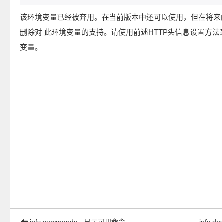
该环境变量已经被弃用。在当前版本中还可以使用，但在将来
删除对 此环境变量的支持。请使用前述HTTP头信息设置方
变量。
ipfs commands - 显示可用命令
ipfs 