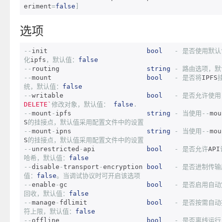
eriment
=
false
]
选项
--
init                         
bool
-
是否使用默认
化
ipfs
，默认值：
false
--
routing                      
string
-
路由选项，默
--
mount                        
bool
-
是否将
IPFS
统，默认值：
false
--
writable                     
bool
-
是否允许使用
DELETE`
修改对象，默认值：
false
.
--
mount
-
ipfs                   
string
-
当使用--
mou
S
的挂接点，默认值采用配置文件中的设置
--
mount
-
ipns                   
string
-
当使用--
mou
S
的挂接点，默认值采用配置文件中的设置
--
unrestricted
-
api             
bool
-
是否允许
API
哈希，默认值：
false
--
disable
-
transport
-
encryption 
bool
-
是否进制传输
值：
false
。当调试协议时可开启该选项
--
enable
-
gc                    
bool
-
是否启用自动
回收，默认值：
false
--
manage
-
fdlimit               
bool
-
是否按需自动
符上限，默认值：
false
--
offline                      
bool
-
是否离线运行