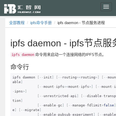
Toggl
navig
全部教程
ipfs命令手册
ipfs daemon - 节点服务进程
ipfs daemon - ipfs节
命令用来启动一个连接网络的IPFS节点。
ipfs daemon
命令行
ipfs daemon 
[--
init
]
[--
routing
=<
routing
>]
[--
moun
able
]
[--
mount
-
ipfs
=<
mount
-
ipfs
>]
[--
mount
-
i
-
ipns
>]
[--
unrestricted
-
api
]
[--
disable
-
transp
tion
]
[--
enable
-
gc
]
[--
manage
-
fdlimit
=
false
]
e
]
[--
migrate
]
[--
enable
-
pubsub
-
experiment
]
[--
enable