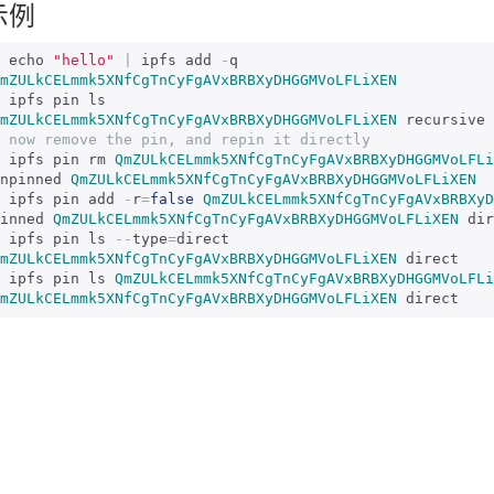
示例
 echo 
"hello"
|
 ipfs add 
-
mZULkCELmmk5XNfCgTnCyFgAVxBRBXyDHGGMVoLFLiXEN
mZULkCELmmk5XNfCgTnCyFgAVxBRBXyDHGGMVoLFLiXEN
 now remove the pin, and repin it directly
 ipfs pin rm 
QmZULkCELmmk5XNfCgTnCyFgAVxBRBXyDHGGMVoLFLi
npinned 
QmZULkCELmmk5XNfCgTnCyFgAVxBRBXyDHGGMVoLFLiXEN
 ipfs pin add 
-
r
=
false
QmZULkCELmmk5XNfCgTnCyFgAVxBRBXyD
inned 
QmZULkCELmmk5XNfCgTnCyFgAVxBRBXyDHGGMVoLFLiXEN
 dir
 ipfs pin ls 
--
type
=
mZULkCELmmk5XNfCgTnCyFgAVxBRBXyDHGGMVoLFLiXEN
 direct

 ipfs pin ls 
QmZULkCELmmk5XNfCgTnCyFgAVxBRBXyDHGGMVoLFLi
mZULkCELmmk5XNfCgTnCyFgAVxBRBXyDHGGMVoLFLiXEN
 direct