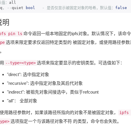
认值：
q
,
--
quiet 
bool
-
是否仅显示被固定对象的哈希，默认值：
false
说明
命令返回一组本地固定的ipfs对象。默认情况下，该命
pfs pin ls
选项来限定要求仅返回特定类型的 被固定对象，或使用路径参数来
pe
。
用
选项来指定要显示的密钥类型。可选值如下：
--type=<type>
"direct": 选中指定对象
"recursive": 选中指定对象及其后代对象
"indirect": 被祖先对象间接选中，类似于refcount
"all"： 全部对象
使用路径参数时，如果该路径所指向的对象不是被固定对象，
ipfs 
选项指定一个与该路径对象不符 的类型，命令也会失败。
ype>