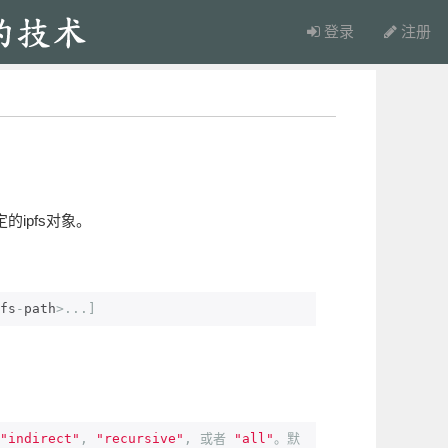
登录
注册
ipfs对象。
fs
-
path
>...]
"indirect"
,
"recursive"
,
或者
"all"
。默