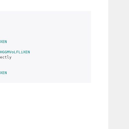
XEN
HGGMVoLFLiXEN
ectly

XEN