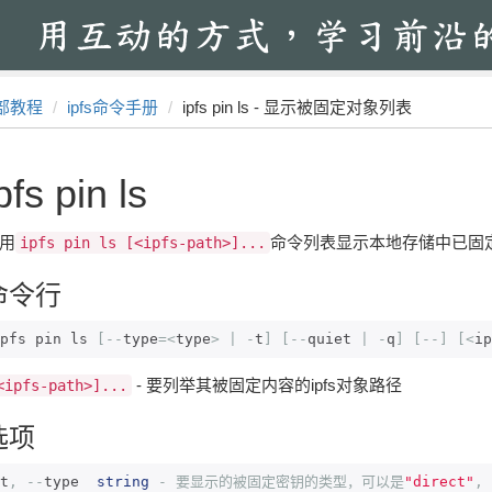
部教程
ipfs命令手册
ipfs pin ls - 显示被固定对象列表
pfs pin ls
用
命令列表显示本地存储中已固定的
ipfs pin ls [<ipfs-path>]...
命令行
pfs pin ls 
[--
type
=<
type
>
|
-
t
]
[--
quiet 
|
-
q
]
[--]
[<
ip
- 要列举其被固定内容的ipfs对象路径
<ipfs-path>]...
选项
t
,
--
type  
string
-
要显示的被固定密钥的类型，可以是
"direct"
,