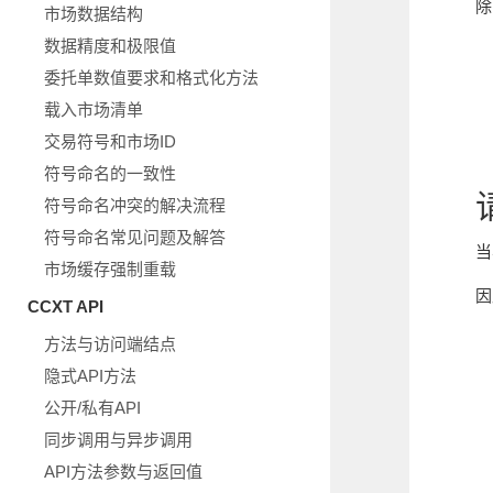
除
市场数据结构
数据精度和极限值
委托单数值要求和格式化方法
载入市场清单
交易符号和市场ID
符号命名的一致性
符号命名冲突的解决流程
符号命名常见问题及解答
当
市场缓存强制重载
因
CCXT API
方法与访问端结点
隐式API方法
公开/私有API
同步调用与异步调用
API方法参数与返回值