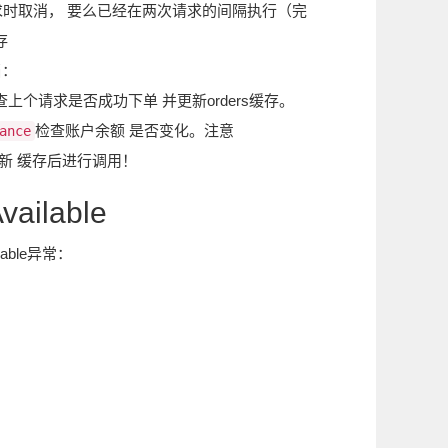
次请求时取消， 要么已经在两次请求的间隔执行（完
存
当：
edOrders检查上个请求是否成功下单 并更新orders缓存。
检查账户余额 是否变化。注意
ance
在更新 缓存后进行调用！
ilable
able异常：