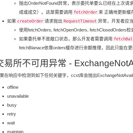
抛出OrderNotFound异常，表示委托单要么已经在上
成或成交）。这是需要调用
来 正确地更新缓
fetchOrder
如果
请求抛出
异常，开发者应
createOrder
RequestTimeout
使用fetchOrders, fetchOpenOrders, fetchClos
如果委托单不是敞口状态，那么开发者需要调用
fetchBal
fetchBlanace依靠orders缓存进行余额推理，因此只能
交易所不可用异常 - ExchangeNotAva
果在响应中检测到如下任何关键字，ccxt库会抛出ExchangeNotAvail
offline
unavailable
busy
retry
wait
maintain