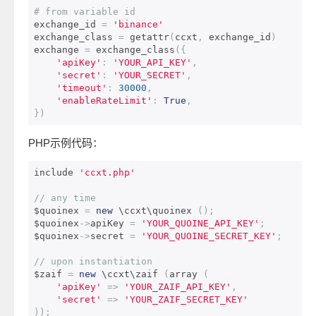
# from variable id
exchange_id 
=
'binance'
exchange_class 
=
 getattr
(
ccxt
,
 exchange_id
)
exchange 
=
 exchange_class
({
'apiKey'
:
'YOUR_API_KEY'
,
'secret'
:
'YOUR_SECRET'
,
'timeout'
:
30000
,
'enableRateLimit'
:
True
,
})
PHP示例代码：
include 
'ccxt.php'
// any time
$quoinex 
=
new
 \ccxt\quoinex 
();
$quoinex
->
apiKey 
=
'YOUR_QUOINE_API_KEY'
;
$quoinex
->
secret 
=
'YOUR_QUOINE_SECRET_KEY'
;
// upon instantiation
$zaif 
=
new
 \ccxt\zaif 
(
array 
(
'apiKey'
=>
'YOUR_ZAIF_API_KEY'
,
'secret'
=>
'YOUR_ZAIF_SECRET_KEY'
));