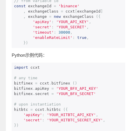
// from variable id
const
 exchangeId 
=
'binance'
,
 exchangeClass 
=
 ccxt
[
exchangeId
]
,
 exchange 
=
new
 exchangeClass 
({
'apiKey'
:
'YOUR_API_KEY'
,
'secret'
:
'YOUR_SECRET'
,
'timeout'
:
30000
,
'enableRateLimit'
:
true
,
})
Python示例代码：
import
 ccxt

# any time
bitfinex 
=
 ccxt
.
bitfinex 
()
bitfinex
.
apiKey 
=
'YOUR_BFX_API_KEY'
bitfinex
.
secret 
=
'YOUR_BFX_SECRET'
# upon instantiation
hitbtc 
=
 ccxt
.
hitbtc 
({
'apiKey'
:
'YOUR_HITBTC_API_KEY'
,
'secret'
:
'YOUR_HITBTC_SECRET_KEY'
,
})