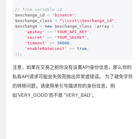
// from variable id
$exchange_id 
=
'binance'
;
$exchange_class 
=
"\\ccxt\\$exchange_id"
;
$exchange 
=
new
 $exchange_class 
(
array 
(
'apiKey'
=>
'YOUR_API_KEY'
,
'secret'
=>
'YOUR_SECRET'
,
'timeout'
=>
30000
,
'enableRateLimit'
=>
true
,
));
注意，如果在交易之前你没有设置API身份信息，那么你的
私有API请求可能会失败而抛出异常或错误。 为了避免字符
的转移问题，请使用单引号描述你的身份信息，例
如'VERY_GOOD'而不是 "VERY_BAD"。