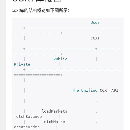
ccxt库的结构概览如下图所示：
User
+-----------------------------------------
--------------------+
|
                           
|
+------------------------------+----------
--------------------+
|
Public
|
Private
|
+=========================================
====================+
│
.
|
│
The
Unified
 CCXT A
|
│
.
|
|
       loadMarkets            
.
fetchBalance       
|
|
       fetchMarkets           
.
createOrder       
|