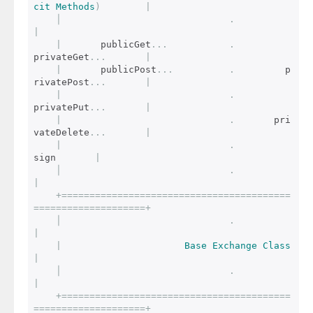
cit
Methods
)
|
│
.
|
|
       publicGet
...
.
privateGet
...
|
|
       publicPost
...
.
         p
rivatePost
...
|
|
.
privatePut
...
|
|
.
       pri
vateDelete
...
|
|
.
sign       
|
│
.
|
+=========================================
====================+
│
.
|
|
Base
Exchange
Class
|
│
.
|
+=========================================
====================+