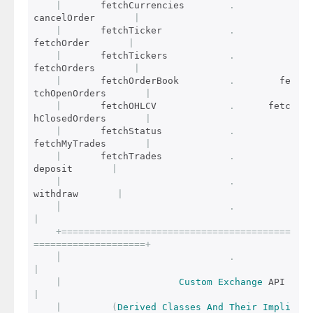
|
       fetchCurrencies        
.
cancelOrder       
|
|
       fetchTicker            
.
fetchOrder       
|
|
       fetchTickers           
.
fetchOrders       
|
|
       fetchOrderBook         
.
        fe
tchOpenOrders       
|
|
       fetchOHLCV             
.
      fetc
hClosedOrders       
|
|
       fetchStatus            
.
fetchMyTrades       
|
|
       fetchTrades            
.
deposit       
|
|
.
withdraw       
|
│
.
|
+=========================================
====================+
│
.
|
|
Custom
Exchange
 API 
|
|
(
Derived
Classes
And
Their
Impli